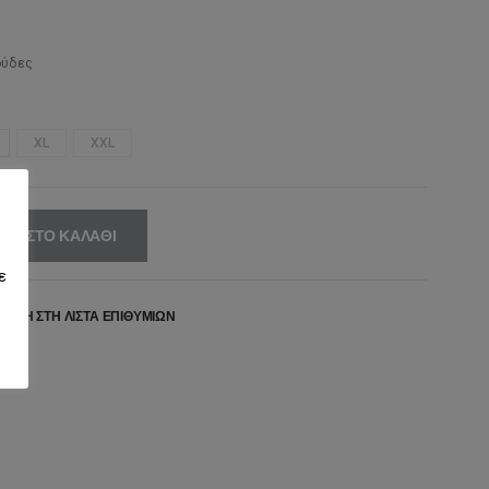
ούδες
XL
XXL
ΚΗ ΣΤΟ ΚΑΛΆΘΙ
ε
ΉΚΗ ΣΤΗ ΛΊΣΤΑ ΕΠΙΘΥΜΙΏΝ