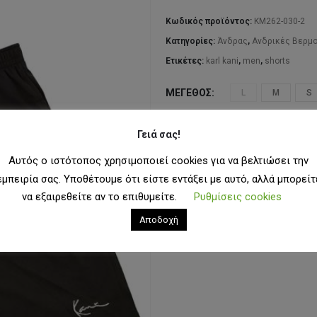
Κωδικός προϊόντος:
KM262-030-2
Κατηγορίες:
Άνδρας
,
Ανδρικές Βερμ
Ετικέτες:
karl kani
,
men
,
shorts
ΜΈΓΕΘΟΣ
L
M
S
Γειά σας!
ΠΡΟΣΘΉ
Αυτός ο ιστότοπος χρησιμοποιεί cookies για να βελτιώσει την
εμπειρία σας. Υποθέτουμε ότι είστε εντάξει με αυτό, αλλά μπορείτ
να εξαιρεθείτε αν το επιθυμείτε.
Ρυθμίσεις cookies
ΠΡΟΣΘ
Αποδοχή