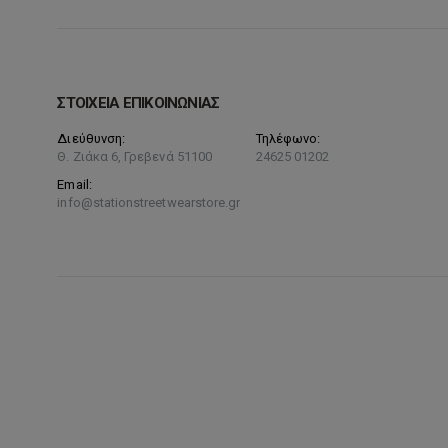
ΣΤΟΙΧΕΙΑ ΕΠΙΚΟΙΝΩΝΙΑΣ
Διεύθυνση:
Τηλέφωνο:
Θ. Ζιάκα 6, Γρεβενά 51100
24625 01202
Email:
info@stationstreetwearstore.gr