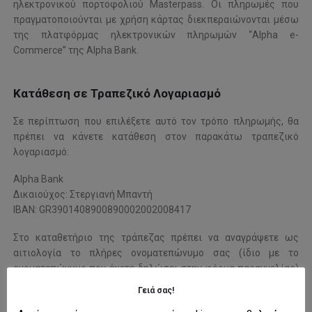
ηλεκτρονικού πορτοφολιού Masterpass. Οι πληρωμές που
πραγματοποιούνται με χρήση κάρτας διεκπεραιώνονται μέσω
της πλατφόρμας ηλεκτρονικών πληρωμών “Alpha e-
Commerce” της Alpha Bank.
Κατάθεση σε Τραπεζικό Λογαριασμό
Σε περίπτωση που επιλέξετε αυτό τον τρόπο πληρωμής, θα
πρέπει να κάνετε κατάθεση στον παρακάτω τραπεζικό
λογαριασμό:
Alpha Bank
Δικαιούχος: Στεργιανή Μπαντή
ΙΒΑΝ:
GR3901408900890002002008417
Στο καταθετήριο της τράπεζας πρέπει να αναγράψετε ως
αιτιολογία το πλήρες ονοματεπώνυμο σας (ίδιο με το
ονοματεπώνυμο που έχετε δηλώσει στην φόρμα παραγγελίας)
και τον κωδικό παραγγελίας. Για την ταχύτερη εκτέλεση της
Γειά σας!
παραγγελίας σας μπορείτε να μας στείλετε την απόδειξη