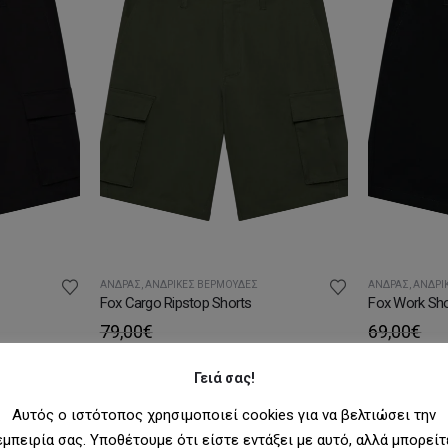
ΆΝΔΡΑΣ
,
ΑΝΔΡΙΚΈΣ ΒΕΡΜΟΎΔΕΣ
ΆΝΔΡΑΣ
,
ΑΝΔΡΙ
Fox Cargo Ripstop Shorts
Fox Work Sho
79,00
€
69,00
€
55,30
€
48,30
€
Γειά σας!
Αυτός ο ιστότοπος χρησιμοποιεί cookies για να βελτιώσει την
εμπειρία σας. Υποθέτουμε ότι είστε εντάξει με αυτό, αλλά μπορείτ