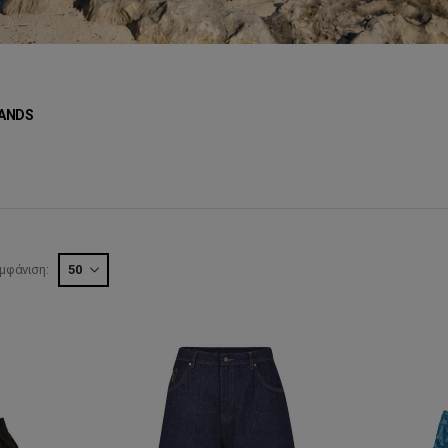
ANDS
μφάνιση: