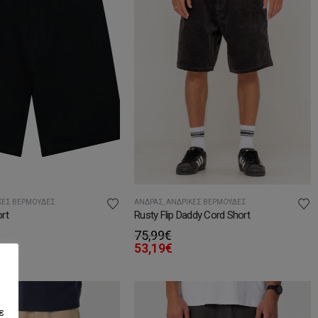
ΚΈΣ ΒΕΡΜΟΎΔΕΣ
ΆΝΔΡΑΣ
,
ΑΝΔΡΙΚΈΣ ΒΕΡΜΟΎΔΕΣ
rt
Rusty Flip Daddy Cord Short
75,99
€
53,19
€
ε