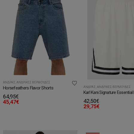
ΆΝΔΡΑΣ
,
ΑΝΔΡΙΚΈΣ ΒΕΡΜΟΎΔΕΣ
ΆΝΔΡΑΣ
,
ΑΝΔΡΙΚΈΣ ΒΕΡΜΟΎΔΕΣ
Horsefeathers Flavor Shorts
Karl Kani Signature Essentia
64,95
€
42,50
€
45,47
€
29,75
€