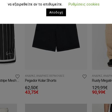
να εξαιρεθείτε αν το επιθυμείτε.
Ρυθμίσεις cookies
Αποδοχή
ΆΝΔΡΑΣ
,
ΑΝΔΡΙΚΈΣ ΒΕΡΜΟΎΔΕΣ
ΆΝΔΡΑΣ
,
ΑΝΔΡΙ
Karl Kani Small Signature Pinstripe Mesh Shorts
Pegador Kolar Shorts
Rusty Megatr
62,50
€
129,99
€
43,75
€
90,99
€