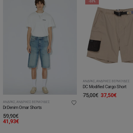
-50%
ΆΝΔΡΑΣ
,
ΑΝΔΡΙΚΈΣ ΒΕΡΜΟΎΔΕΣ
DC Modified Cargo Short
Original
Η
75,00
€
37,50
€
price
τρέχο
ΆΝΔΡΑΣ
,
ΑΝΔΡΙΚΈΣ ΒΕΡΜΟΎΔΕΣ
was:
τιμή
Dr.Denim Omar Shorts
75,00€.
είναι:
59,90
€
37,50€
41,93
€