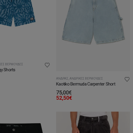
ΚΈΣ ΒΕΡΜΟΎΔΕΣ
gy Shorts
ΆΝΔΡΑΣ
,
ΑΝΔΡΙΚΈΣ ΒΕΡΜΟΎΔΕΣ
Kaotiko Bermuda Carpenter Short
75,00
€
52,50
€