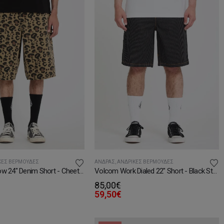
ΚΈΣ ΒΕΡΜΟΎΔΕΣ
ΆΝΔΡΑΣ
,
ΑΝΔΡΙΚΈΣ ΒΕΡΜΟΎΔΕΣ
Volcom Chillow 24" Denim Short - Cheetah
Volcom Work Dialed 22" Short - Black Stripe
85,00
€
59,50
€