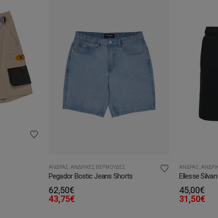
υσα
ΆΝΔΡΑΣ
,
ΑΝΔΡΙΚΈΣ ΒΕΡΜΟΎΔΕΣ
ΆΝΔΡΑΣ
,
ΑΝΔΡΙ
Pegador Bostic Jeans Shorts
Ellesse Silva
62,50
€
45,00
€
.
43,75
€
31,50
€