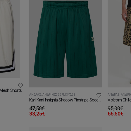
l Mesh Shorts
ΆΝΔΡΑΣ
,
ΑΝΔΡΙΚΈΣ ΒΕΡΜΟΎΔΕΣ
ΆΝΔΡΑΣ
,
ΑΝΔΡΙ
Karl Kani Insignia Shadow Pinstripe Soccer Shorts
47,50
€
95,00
€
33,25
€
66,50
€