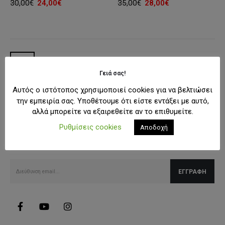
Original
Η
Original
Η
30,00
€
24,00
€
35,00
€
28,00
€
price
τρέχουσα
price
τρέχουσα
was:
τιμή
was:
τιμή
30,00€.
είναι:
35,00€.
είναι:
24,00€.
28,00€.
Γειά σας!
Αυτός ο ιστότοπος χρησιμοποιεί cookies για να βελτιώσει
την εμπειρία σας. Υποθέτουμε ότι είστε εντάξει με αυτό,
αλλά μπορείτε να εξαιρεθείτε αν το επιθυμείτε.
SUBSCRIBE NEWSLETTER
Ρυθμίσεις cookies
Αποδοχή
Λάβετε όλες τις τελευταίες πληροφορίες για εκπτώσεις και
προσφορές.