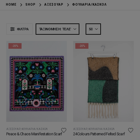
HOME
SHOP
ΑΞΕΣΟΥΆΡ
ΦΟΥΛΆΡΙΑ/ΚΑΣΚΌΛ
ΦΊΛΤΡΑ
-20%
-20%
ΑΞΕΣΟΥΆΡ
,
ΦΟΥΛΆΡΙΑ/ΚΑΣΚΌΛ
ΑΞΕΣΟΥΆΡ
,
ΦΟΥΛΆΡΙΑ/ΚΑΣΚΌΛ
Peace & Chaos Manifestation Scarf
24Colours Patterned Felted Scarf