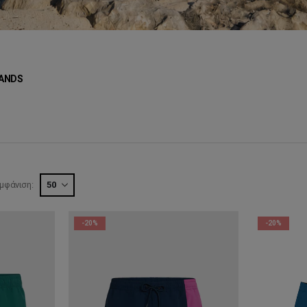
ANDS
μφάνιση:
-20%
-20%