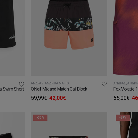
ΆΝΔΡΑΣ
,
ΑΝΔΡΙΚΆ ΜΑΓΙΌ
ΆΝΔΡΑΣ
,
ΑΝΔΡΙ
a Swim Short
O'Neill Mix and Match Cali Block
Fox Volatile 
Original
Η
Or
59,99
€
42,00
€
65,00
€
46
υσα
price
τρέχουσα
pr
was:
τιμή
wa
59,99€.
είναι:
65
-30%
-29%
.
42,00€.