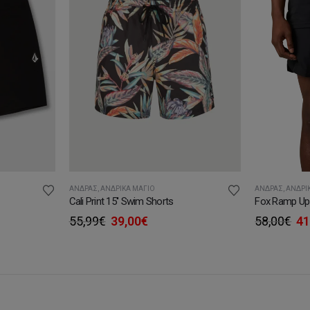
ΆΝΔΡΑΣ
,
ΑΝΔΡΙ
ΆΝΔΡΑΣ
,
ΑΝΔΡΙΚΆ ΜΑΓΙΌ
Fox Ramp Up 
Cali Print 15'' Swim Shorts
Or
Original
Η
58,00
€
41
55,99
€
39,00
€
pr
υσα
price
τρέχουσα
wa
was:
τιμή
58
55,99€.
είναι:
.
39,00€.