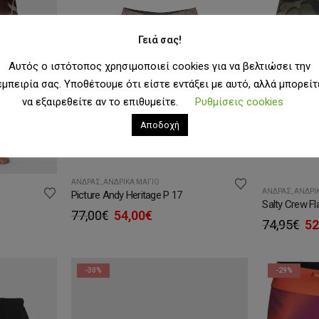
Γειά σας!
Αυτός ο ιστότοπος χρησιμοποιεί cookies για να βελτιώσει την
εμπειρία σας. Υποθέτουμε ότι είστε εντάξει με αυτό, αλλά μπορείτ
να εξαιρεθείτε αν το επιθυμείτε.
Ρυθμίσεις cookies
Αποδοχή
ΆΝΔΡΑΣ
,
ΑΝΔΡΙΚΆ ΜΑΓΙΌ
ΆΝΔΡΑΣ
,
ΑΝΔΡΙ
Picture Andy Heritage P 17
Salty Crew Fl
Original
Η
77,00
€
54,00
€
Or
74,95
€
52
price
τρέχουσα
υσα
pr
was:
τιμή
wa
77,00€.
είναι:
74
54,00€.
-30%
-29%
.