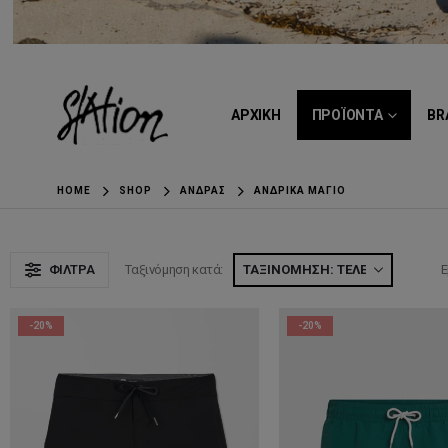
ΑΡΧΙΚΗ
ΠΡΟΪΟΝΤΑ
BR
HOME
SHOP
ΆΝΔΡΑΣ
ΑΝΔΡΙΚΆ ΜΑΓΙΌ
ΦΊΛΤΡΑ
Ταξινόμηση κατά:
Ε
-20%
-20%