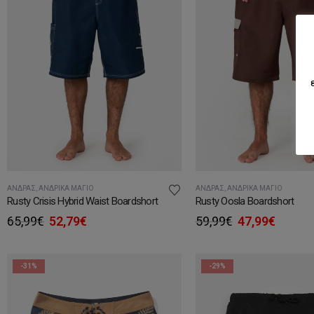
ΆΝΔΡΑΣ
,
ΑΝΔΡΙΚΆ ΜΑΓΙΌ
ΆΝΔΡΑΣ
,
ΑΝΔΡΙΚΆ ΜΑΓΙΌ
Rusty Crisis Hybrid Waist Boardshort
Rusty Oosla Boardshort
Original
Η
Original
Η
65,99
€
52,79
€
59,99
€
47,99
€
price
τρέχουσα
price
τρέχο
was:
τιμή
was:
τιμή
65,99€.
είναι:
59,99€.
είναι:
-31%
-29%
52,79€.
47,99€