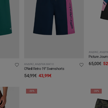
ΆΝΔΡΑΣ
,
ΑΝΔΡΙ
Picture Jour
Or
65,00
€
52
ΆΝΔΡΑΣ
,
ΑΝΔΡΙΚΆ ΜΑΓΙΌ
pr
O'Neill Retro 19'' Swimshorts
wa
Original
Η
54,99
€
43,99
€
65
υσα
price
τρέχουσα
was:
τιμή
54,99€.
είναι:
-30%
-30%
.
43,99€.