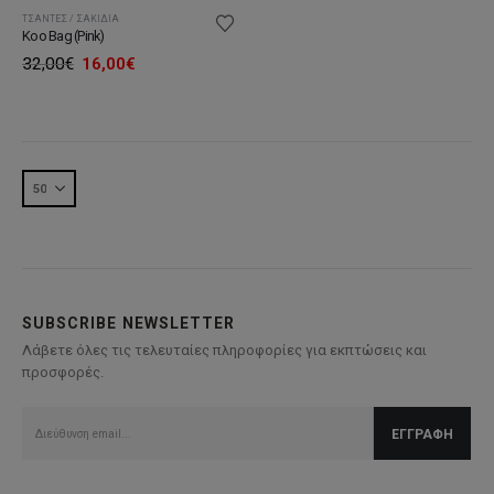
ΤΣΆΝΤΕΣ / ΣΑΚΊΔΙΑ
Koo Bag (Pink)
Original
Η
32,00
€
16,00
€
price
τρέχουσα
was:
τιμή
32,00€.
είναι:
16,00€.
SUBSCRIBE NEWSLETTER
Λάβετε όλες τις τελευταίες πληροφορίες για εκπτώσεις και
προσφορές.