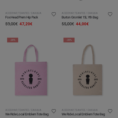
ΑΞΕΣΟΥΆΡ
,
ΤΣΆΝΤΕΣ / ΣΑΚΊΔΙΑ
ΑΞΕΣΟΥΆΡ
,
ΤΣΆΝΤΕΣ / ΣΑΚΊΔΙΑ
Fox Head Prem Hip Pack
Burton Gromlet 15L Yth Bag
Original
Η
Original
Η
59,00
€
47,20
€
55,00
€
44,00
€
price
τρέχουσα
price
τρέχουσα
was:
τιμή
was:
τιμή
59,00€.
είναι:
55,00€.
είναι:
47,20€.
44,00€.
-20%
-20%
ΑΞΕΣΟΥΆΡ
,
ΤΣΆΝΤΕΣ / ΣΑΚΊΔΙΑ
ΑΞΕΣΟΥΆΡ
,
ΤΣΆΝΤΕΣ / ΣΑΚΊΔΙΑ
We Ride Local Emblem Tote Bag
We Ride Local Emblem Tote Bag