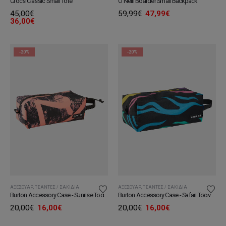
Crocs Classic Small Tote
O'Neill Boarder Small Backpack
Original
Η
45,00
€
59,99
€
47,99
€
price
τρέχουσα
36,00
€
was:
τιμή
59,99€.
είναι:
47,99€.
-20%
-20%
ΑΞΕΣΟΥΆΡ
,
ΤΣΆΝΤΕΣ / ΣΑΚΊΔΙΑ
ΑΞΕΣΟΥΆΡ
,
ΤΣΆΝΤΕΣ / ΣΑΚΊΔΙΑ
Burton Accessory Case - Sunrise Τσαντάκι
Burton Accessory Case - Safari Τσαντάκι
Original
Η
Original
Η
20,00
€
16,00
€
20,00
€
16,00
€
price
τρέχουσα
price
τρέχουσα
was:
τιμή
was:
τιμή