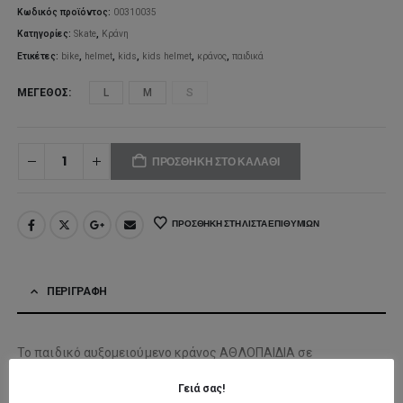
Κωδικός προϊόντος:
00310035
Κατηγορίες:
Skate
,
Κράνη
Ετικέτες:
bike
,
helmet
,
kids
,
kids helmet
,
κράνος
,
παιδικά
ΜΈΓΕΘΟΣ
L
M
S
ΠΡΟΣΘΉΚΗ ΣΤΟ ΚΑΛΆΘΙ
ΠΡΟΣΘΉΚΗ ΣΤΗ ΛΊΣΤΑ ΕΠΙΘΥΜΙΏΝ
ΠΕΡΙΓΡΑΦΉ
Το παιδικό αυξομειούμενο κράνος
ΑΘΛΟΠΑΙΔΙΑ
σε
εντυπωσιακό συνδυασμό γαλάζιου και lime χρώματος
Γειά σας!
προσφέρει ασφάλεια, άνεση και μοντέρνο σχεδιασμό για κάθε