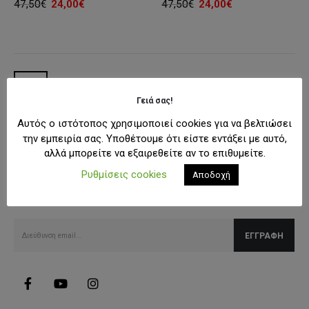
Original
Η
Original
Η
47,50
€
24,00
€
47,50
€
24,00
€
price
τρέχουσα
price
τρέχουσα
was:
τιμή
was:
τιμή
47,50€.
είναι:
47,50€.
είναι:
24,00€.
24,00€.
Γειά σας!
Αυτός ο ιστότοπος χρησιμοποιεί cookies για να βελτιώσει
την εμπειρία σας. Υποθέτουμε ότι είστε εντάξει με αυτό,
αλλά μπορείτε να εξαιρεθείτε αν το επιθυμείτε.
SUBSCRIBE NEWSLETTER
Ρυθμίσεις cookies
Αποδοχή
Λάβετε όλες τις τελευταίες πληροφορίες για εκπτώσεις και
προσφορές.