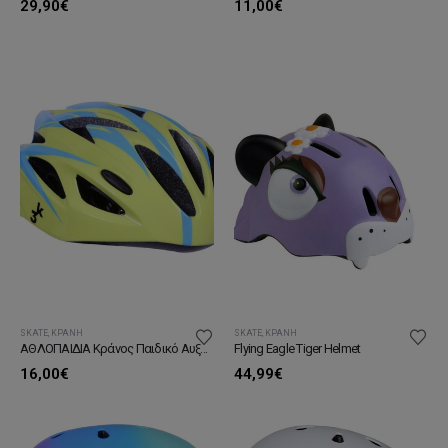
11,00
€
29,90
€
SKATE
,
ΚΡΆΝΗ
SKATE
,
ΚΡΆΝΗ
ΑΘΛΟΠΑΙΔΙΑ Κράνος Παιδικό Αυξομειούμενο
Flying Eagle Tiger Helmet
16,00
€
44,99
€