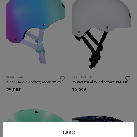
SKATE
,
ΚΡΆΝΗ
SKATE
,
ΚΡΆΝΗ
ΑΘΛΟΠΑΙΔΙΑ Κράνος Aγωνιστικό Αυξομειούμενο
Powerslide Allround Adventure Basic Helmet
25,00
€
39,99
€
Γειά σας!