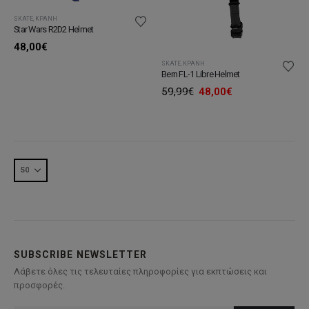
SKATE
,
ΚΡΆΝΗ
Star Wars R2D2 Helmet
48,00
€
SKATE
,
ΚΡΆΝΗ
Bern FL-1 Libre Helmet
Original
Η
59,99
€
48,00
€
price
τρέχουσα
was:
τιμή
59,99€.
είναι:
48,00€.
SUBSCRIBE NEWSLETTER
Λάβετε όλες τις τελευταίες πληροφορίες για εκπτώσεις και
προσφορές.