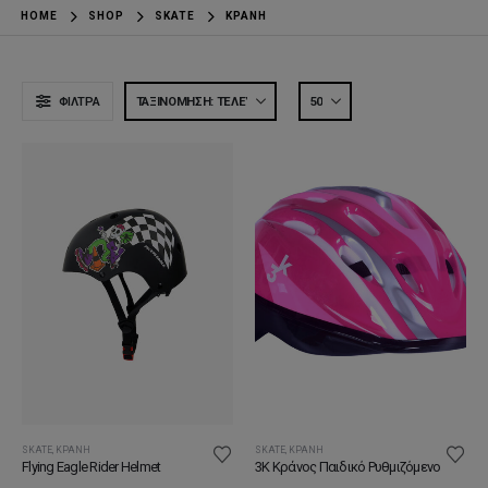
HOME
SHOP
SKATE
ΚΡΆΝΗ
ΦΊΛΤΡΑ
SKATE
,
ΚΡΆΝΗ
SKATE
,
ΚΡΆΝΗ
3K Κράνος Παιδικό Ρυθμιζόμενο
Flying Eagle Rider Helmet