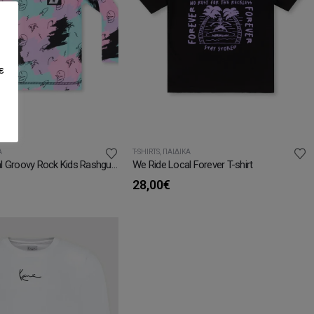
ε
Ά
T-SHIRTS
,
ΠΑΙΔΙΚΆ
We Ride Local Groovy Rock Kids Rashguard
We Ride Local Forever T-shirt
28,00
€