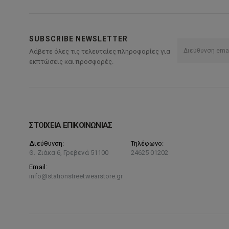
SUBSCRIBE NEWSLETTER
Λάβετε όλες τις τελευταίες πληροφορίες για
εκπτώσεις και προσφορές.
ΣΤΟΙΧΕΙΑ ΕΠΙΚΟΙΝΩΝΙΑΣ
Διεύθυνση:
Τηλέφωνο:
Θ. Ζιάκα 6, Γρεβενά 51100
24625 01202
Email:
info@stationstreetwearstore.gr