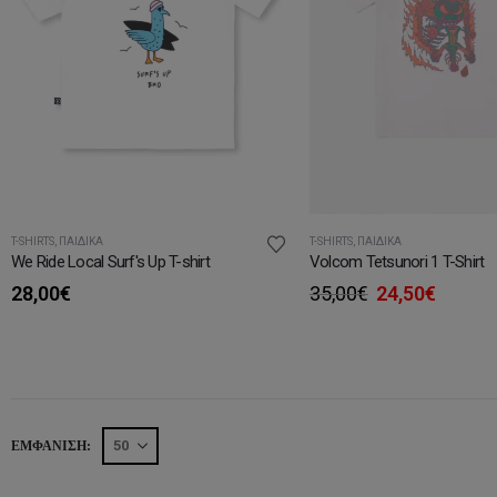
T-SHIRTS
,
ΠΑΙΔΙΚΆ
T-SHIRTS
,
ΠΑΙΔΙΚΆ
We Ride Local Surf's Up T-shirt
Volcom Tetsunori 1 T-Shirt
Original
Η
28,00
€
35,00
€
24,50
€
price
τρέχο
was:
τιμή
35,00€.
είναι:
24,50€
ΕΜΦΆΝΙΣΗ: