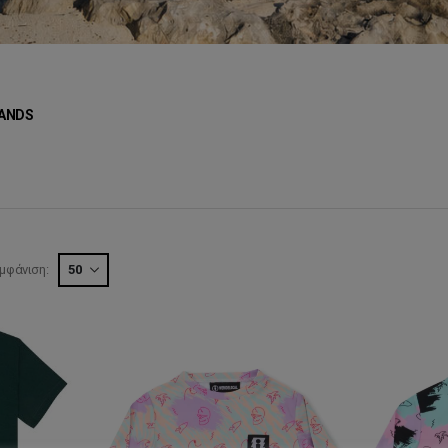
ANDS
μφάνιση: