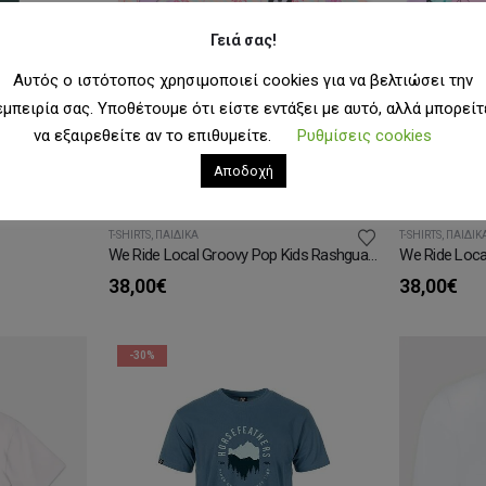
Γειά σας!
Αυτός ο ιστότοπος χρησιμοποιεί cookies για να βελτιώσει την
εμπειρία σας. Υποθέτουμε ότι είστε εντάξει με αυτό, αλλά μπορείτ
να εξαιρεθείτε αν το επιθυμείτε.
Ρυθμίσεις cookies
Αποδοχή
T-SHIRTS
,
ΠΑΙΔΙΚΆ
T-SHIRTS
,
ΠΑΙΔΙΚ
We Ride Local Groovy Pop Kids Rashguard
38,00
€
38,00
€
-30%