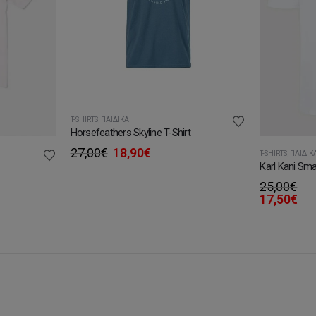
T-SHIRTS
,
ΠΑΙΔΙΚΆ
Horsefeathers Skyline T-Shirt
Original
Η
27,00
€
18,90
€
T-SHIRTS
,
ΠΑΙΔΙΚ
price
τρέχουσα
Karl Kani Smal
was:
τιμή
25,00
€
27,00€.
είναι:
υσα
17,50
€
18,90€.
.