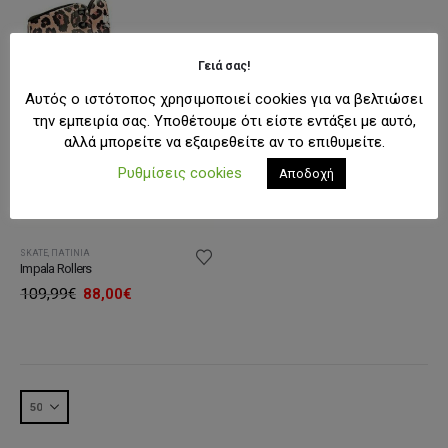
Γειά σας!
Αυτός ο ιστότοπος χρησιμοποιεί cookies για να βελτιώσει
την εμπειρία σας. Υποθέτουμε ότι είστε εντάξει με αυτό,
αλλά μπορείτε να εξαιρεθείτε αν το επιθυμείτε.
Ρυθμίσεις cookies
Αποδοχή
SKATE
,
ΠΑΤΊΝΙΑ
Impala Rollers
Original
Η
109,99
€
88,00
€
price
τρέχουσα
was:
τιμή
109,99€.
είναι:
88,00€.