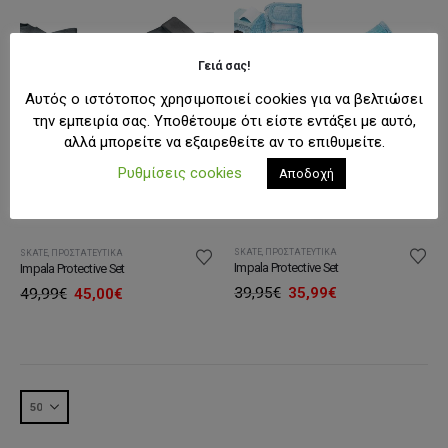
Γειά σας!
Αυτός ο ιστότοπος χρησιμοποιεί cookies για να βελτιώσει
την εμπειρία σας. Υποθέτουμε ότι είστε εντάξει με αυτό,
αλλά μπορείτε να εξαιρεθείτε αν το επιθυμείτε.
Ρυθμίσεις cookies
Αποδοχή
SKATE
,
ΠΡΟΣΤΑΤΕΥΤΙΚΆ
SKATE
,
ΠΡΟΣΤΑΤΕΥΤΙΚΆ
Impala Protective Set
Impala Protective Set
Original
Η
Original
Η
39,95
€
35,99
€
49,99
€
45,00
€
price
τρέχουσα
price
τρέχουσα
was:
τιμή
was:
τιμή
39,95€.
είναι:
49,99€.
είναι:
35,99€.
45,00€.