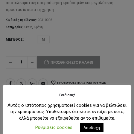
αποτελεσματική απορρόφηση κραδασμών και μεγαλύτερη
προστασία κατά τη χρήση.
Κωδικός προϊόντος:
00310006
Κατηγορίες:
Skate
,
Κράνη
ΜΈΓΕΘΟΣ
M
ΠΡΟΣΘΉΚΗ ΣΤΟ ΚΑΛΆΘΙ
ΠΡΟΣΘΉΚΗ ΣΤΗ ΛΊΣΤΑ ΕΠΙΘΥΜΙΏΝ
Γειά σας!
Αυτός ο ιστότοπος χρησιμοποιεί cookies για να βελτιώσει
ΠΕΡΙΓΡΑΦΉ
την εμπειρία σας. Υποθέτουμε ότι είστε εντάξει με αυτό,
αλλά μπορείτε να εξαιρεθείτε αν το επιθυμείτε.
Το αυξομειούμενο κράνος ποδηλάτου ΑΘΛΟΠΑΙΔΙΑ σε μαύρο
Ρυθμίσεις cookies
Αποδοχή
χρώμα προσφέρει ασφάλεια, άνεση και μοντέρνο σχεδιασμό