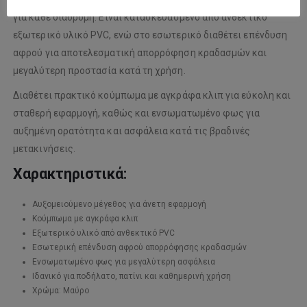
για κάθε διαδρομή. Είναι κατασκευασμένο από ανθεκτικό
εξωτερικό υλικό PVC, ενώ στο εσωτερικό διαθέτει επένδυση
αφρού για αποτελεσματική απορρόφηση κραδασμών και
μεγαλύτερη προστασία κατά τη χρήση.
Διαθέτει πρακτικό κούμπωμα με αγκράφα κλιπ για εύκολη και
σταθερή εφαρμογή, καθώς και ενσωματωμένο φως για
αυξημένη ορατότητα και ασφάλεια κατά τις βραδινές
μετακινήσεις.
Χαρακτηριστικά:
Αυξομειούμενο μέγεθος για άνετη εφαρμογή
Κούμπωμα με αγκράφα κλιπ
Εξωτερικό υλικό από ανθεκτικό PVC
Εσωτερική επένδυση αφρού απορρόφησης κραδασμών
Ενσωματωμένο φως για μεγαλύτερη ασφάλεια
Ιδανικό για ποδήλατο, πατίνι και καθημερινή χρήση
Χρώμα: Μαύρο