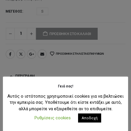
ΜΈΓΕΘΟΣ
S
ΠΡΟΣΘΉΚΗ ΣΤΟ ΚΑΛΆΘΙ
ΠΡΟΣΘΉΚΗ ΣΤΗ ΛΊΣΤΑ ΕΠΙΘΥΜΙΏΝ
ΠΕΡΙΓΡΑΦΉ
Γειά σας!
Το παιδικό κράνος
Αυτός ο ιστότοπος χρησιμοποιεί cookies για να βελτιώσει
Star Wars R2D2
συνδυάζει μοναδικό
την εμπειρία σας. Υποθέτουμε ότι είστε εντάξει με αυτό,
σχεδιασμό εμπνευσμένο από τον αγαπημένο χαρακτήρα του
αλλά μπορείτε να εξαιρεθείτε αν το επιθυμείτε.
Star Wars με υψηλά επίπεδα προστασίας και άνεσης. Είναι
Ρυθμίσεις cookies
Αποδοχή
ιδανικό για ποδήλατο, πατίνι και rollers, προσφέροντας
ασφαλή εφαρμογή στις καθημερινές δραστηριότητες.