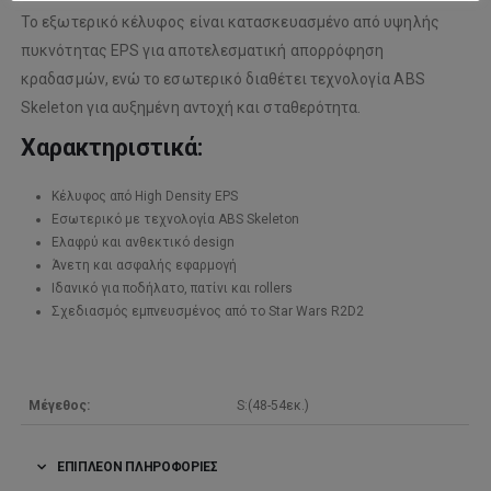
Το εξωτερικό κέλυφος είναι κατασκευασμένο από υψηλής
πυκνότητας EPS για αποτελεσματική απορρόφηση
κραδασμών, ενώ το εσωτερικό διαθέτει τεχνολογία ABS
Skeleton για αυξημένη αντοχή και σταθερότητα.
Χαρακτηριστικά:
Κέλυφος από High Density EPS
Εσωτερικό με τεχνολογία ABS Skeleton
Ελαφρύ και ανθεκτικό design
Άνετη και ασφαλής εφαρμογή
Ιδανικό για ποδήλατο, πατίνι και rollers
Σχεδιασμός εμπνευσμένος από το Star Wars R2D2
Μέγεθος:
S:(48-54εκ.)
ΕΠΙΠΛΈΟΝ ΠΛΗΡΟΦΟΡΊΕΣ