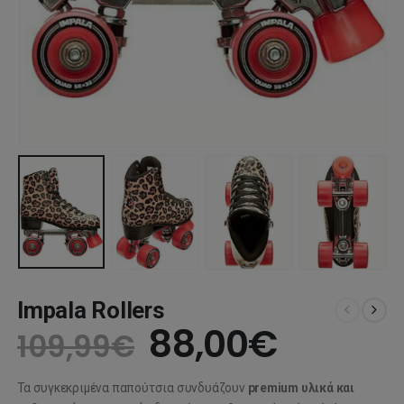
Impala Rollers
Original
Η
88,00
€
109,99
€
price
τρέχου
Τα συγκεκριμένα παπούτσια συνδυάζουν
premium υλικά και