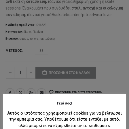
was:
τιμή
ανθεκτική κατασκευή
, ιδανικά για καθημερινή χρήση ή skate
sessions. Ένα κομμάτι που συνδυάζει
στυλ, αντοχή και οικολογική
109,99€.
είναι:
συνείδηση
, ιδανικό για κάθε skateboarder ή streetwear lover.
88,00€
Κωδικός προϊόντος:
046829
Κατηγορίες:
Skate
,
Πατίνια
Ετικέτες:
quads
,
rollers
,
εκπτώσεις
ΜΈΓΕΘΟΣ
38
ΠΡΟΣΘΉΚΗ ΣΤΟ ΚΑΛΆΘΙ
ΠΡΟΣΘΉΚΗ ΣΤΗ ΛΊΣΤΑ ΕΠΙΘΥΜΙΏΝ
Γειά σας!
Αυτός ο ιστότοπος χρησιμοποιεί cookies για να βελτιώσει
ΠΕΡΙΓΡΑΦΉ
την εμπειρία σας. Υποθέτουμε ότι είστε εντάξει με αυτό,
αλλά μπορείτε να εξαιρεθείτε αν το επιθυμείτε.