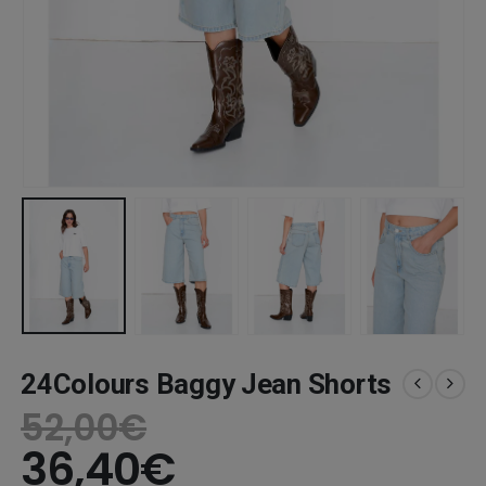
24Colours Baggy Jean Shorts
52,00
€
36,40
€