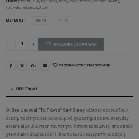
Ετικέτες:
bee unusual
,
high socks
,
mens
,
socks
,
womens
,
ανδρικές κάλτσες
,
γυναικείες καλτσες
,
κάλτσες
ΜΈΓΕΘΟΣ
36-40
41-46
ΠΡΟΣΘΉΚΗ ΣΤΟ ΚΑΛΆΘΙ
ΠΡΟΣΘΉΚΗ ΣΤΗ ΛΊΣΤΑ ΕΠΙΘΥΜΙΏΝ
ΠΕΡΙΓΡΑΦΉ
Οι
Bee Unusual “Τα Πάντα” Surf Spray
κάλτσες συνδυάζουν
άνεση, ποιότητα και καλοκαιρινό χαρακτήρα σε ένα everyday
essential με ιδιαίτερη ταυτότητα. Κατασκευασμένες από απαλό
χτενισμένο βαμβάκι 20/1, προσφέρουν ευχάριστη αίσθηση