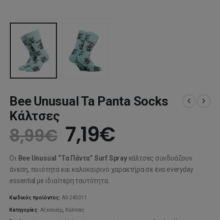
Bee Unusual Ta Panta Socks
Κάλτσες
Original
Η
7,19
€
8,99
€
price
τρέχουσα
Οι
Bee Unusual “Τα Πάντα” Surf Spray
κάλτσες συνδυάζουν
was:
τιμή
άνεση, ποιότητα και καλοκαιρινό χαρακτήρα σε ένα everyday
essential με ιδιαίτερη ταυτότητα.
8,99€.
είναι:
Κωδικός προϊόντος:
AS-245011
7,19€.
Κατηγορίες:
Αξεσουάρ
,
Κάλτσες