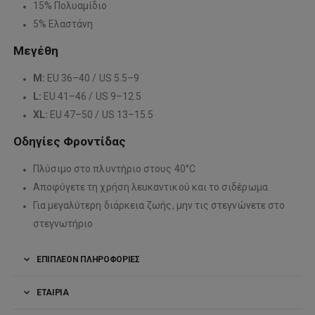
15% Πολυαμίδιο
5% Ελαστάνη
Μεγέθη
M:
EU 36–40 / US 5.5–9
L:
EU 41–46 / US 9–12.5
XL:
EU 47–50 / US 13–15.5
Οδηγίες Φροντίδας
Πλύσιμο στο πλυντήριο στους 40°C
Αποφύγετε τη χρήση λευκαντικού και το σιδέρωμα
Για μεγαλύτερη διάρκεια ζωής, μην τις στεγνώνετε στο
στεγνωτήριο
ΕΠΙΠΛΈΟΝ ΠΛΗΡΟΦΟΡΊΕΣ
ΕΤΑΙΡΊΑ