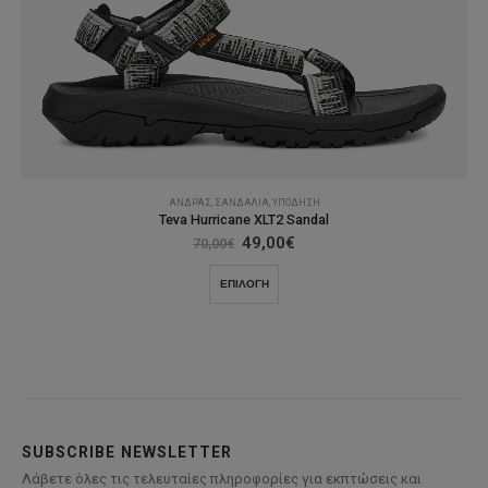
παραλλαγές.
Οι
επιλογές
μπορούν
να
επιλεγούν
στη
σελίδα
του
ΆΝΔΡΑΣ
,
ΣΑΝΔΆΛΙΑ
,
ΥΠΌΔΗΣΗ
προϊόντος
Teva Hurricane XLT2 Sandal
Original
Η
49,00
€
70,00
€
price
τρέχουσα
was:
τιμή
Αυτό
ΕΠΙΛΟΓΉ
70,00€.
είναι:
το
49,00€.
προϊόν
έχει
πολλαπλές
παραλλαγές.
Οι
επιλογές
SUBSCRIBE NEWSLETTER
μπορούν
Λάβετε όλες τις τελευταίες πληροφορίες για εκπτώσεις και
να