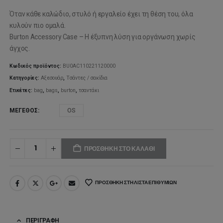
price
τρέχουσ
Όταν κάθε καλώδιο, στυλό ή εργαλείο έχει τη θέση του, όλα
was:
τιμή
κυλούν πιο ομαλά.
Burton Accessory Case – Η έξυπνη λύση για οργάνωση χωρίς
20,00€.
είναι:
άγχος.
16,00€.
Κωδικός προϊόντος:
BU0AC110221120000
Κατηγορίες:
Αξεσουάρ
,
Τσάντες / σακίδια
Ετικέτες:
bag
,
bags
,
burton
,
τσαντάκι
ΜΈΓΕΘΟΣ
OS
ΠΡΟΣΘΉΚΗ ΣΤΟ ΚΑΛΆΘΙ
ΠΡΟΣΘΉΚΗ ΣΤΗ ΛΊΣΤΑ ΕΠΙΘΥΜΙΏΝ
ΠΕΡΙΓΡΑΦΉ