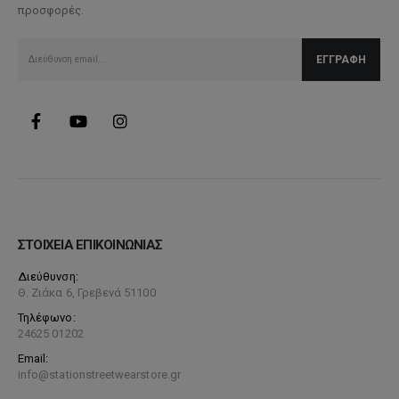
προσφορές.
επιλεγούν
στη
σελίδα
του
προϊόντος
ΣΤΟΙΧΕΙΑ ΕΠΙΚΟΙΝΩΝΙΑΣ
Διεύθυνση:
Θ. Ζιάκα 6, Γρεβενά 51100
Τηλέφωνο:
24625 01202
Email:
info@stationstreetwearstore.gr