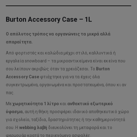
Burton Accessory Case – 1L
Ο απόλυτος τρόπος να οργανώνεις τα μικρά αλλά
απαραίτητα.
Από φορτιστές και καλώδια μέχρι στιλό, καλλυντικά ή
εργαλεία snowboard – τα μικροαντικείμενα είναι εκείνα που
σου λείπουν ακριβώς όταν τα χρειάζεσαι. Το
Burton
Accessory Case
φτιάχτηκε για να τα έχεις όλα
συγκεντρωμένα, οργανωμένα και προστατευμένα, όπου κι αν
πας.
Με
χωρητικότητα 1 λίτρο
και
ανθεκτικό εξωτερικό
ύφασμα
, αυτή η θήκη προσφέρει ιδανικό αποθηκευτικό χώρο
για σχολείο, ταξίδια, δραστηριότητες ή την καθημερινότητά
σου. Η
webbing λαβή
διευκολύνει τη μεταφορά και το
φερμουάρ κρατά το περιεχόμενο ασφαλές.