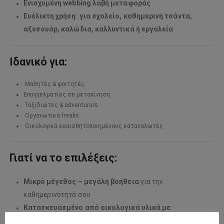
Ενισχυμένη webbing λαβή μεταφοράς
Ευέλικτη χρήση: για σχολείο, καθημερινή τσάντα,
αξεσουάρ, καλώδια, καλλυντικά ή εργαλεία
Ιδανικό για:
Μαθητές & φοιτητές
Επαγγελματίες σε μετακίνηση
Ταξιδιώτες & adventurers
Οργανωτικά freaks
Οικολογικά ευαισθητοποιημένους καταναλωτές
Γιατί να το επιλέξεις:
Μικρό μέγεθος – μεγάλη βοήθεια
για την
καθημερινότητά σου
Κατασκευασμένο από οικολογικά υλικά με
πιστοποίηση bluesign®