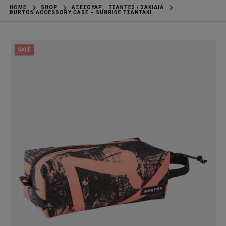
HOME
SHOP
ΑΞΕΣΟΥΆΡ
,
ΤΣΆΝΤΕΣ / ΣΑΚΊΔΙΑ
BURTON ACCESSORY CASE – SUNRISE ΤΣΑΝΤΆΚΙ
SALE