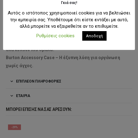
Γειά σας!
Εύκολο στη μεταφορά & ανθεκτικό στην καθημερινή
Αυτός ο ιστότοπος χρησιμοποιεί cookies για να βελτιώσει
χρήση
την εμπειρία σας. Υποθέτουμε ότι είστε εντάξει με αυτό,
Burton Lifetime Warranty
για σιγουριά εφ’ όρου ζωής
αλλά μπορείτε να εξαιρεθείτε αν το επιθυμείτε.
Ρυθμίσεις cookies
Αποδοχή
Όταν κάθε καλώδιο, στυλό ή εργαλείο έχει τη θέση του,
όλα κυλούν πιο ομαλά.
Burton Accessory Case – Η έξυπνη λύση για οργάνωση
χωρίς άγχος.
ΕΠΙΠΛΈΟΝ ΠΛΗΡΟΦΟΡΊΕΣ
ΕΤΑΙΡΊΑ
ΜΠΟΡΕΊ ΕΠΊΣΗΣ ΝΑ ΣΑΣ ΑΡΈΣΟΥΝ:
-29%