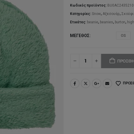
36
Κωδικός προϊόντος:
BU0AC2435210
Κατηγορίες:
Snow
,
Αξεσουάρ
,
Σκούφι
Ετικέτες:
beanie
,
beanies
,
burton
,
high
ΜΈΓΕΘΟΣ
OS
ΠΡΟΣΘΉ
ΠΡΟΣΘ