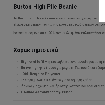
Burton High Pile Beanie
Το
Burton High Pile Beanie
είναι το απόλυτο χειμερινό αξε
εξαιρετική θερμότητα τις πιο κρύες μέρες, διατηρώντας ταυ
Κατασκευασμένο από
100% ανακυκλωμένο πολυεστέρα
, 
Χαρακτηριστικά
High-profile fit
— η πιο ψηλή και oversized εφαρμογή τ
Πυκνό high-pile fleece
για μέγιστη ζεστασιά και εξαι
100% Recycled Polyester
Ελαφρύ, μαλακό και άνετο για ολοήμερη χρήση
Ιδανικό για χειμερινές δραστηριότητες και casual outfi
Lifetime Warranty
από την Burton