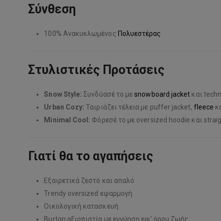
Σύνθεση
100% Ανακυκλωμένος
Πολυεστέρας
Στυλιστικές Προτάσεις
Snow Style:
Συνδύασέ το με
snowboard jacket
και techni
Urban Cozy:
Ταιριάζει τέλεια με puffer jacket,
fleece
κα
Minimal Cool:
Φόρεσέ το με oversized hoodie και straig
Γιατί θα το αγαπήσεις
Εξαιρετικά ζεστό και απαλό
Trendy oversized εφαρμογή
Οικολογική κατασκευή
Burton αξιοπιστία με εγγύηση εφ’ όρου ζωής