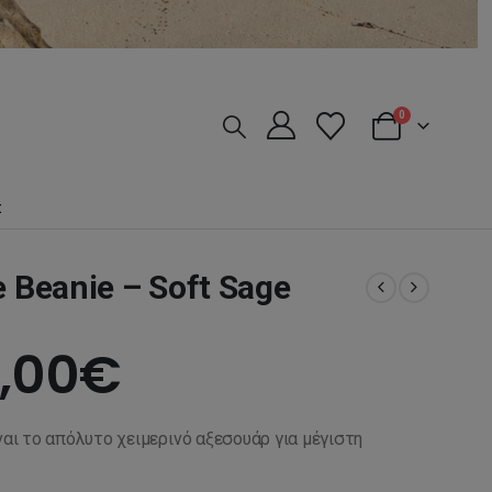
0
Σ
e Beanie – Soft Sage
iginal
Η
,00
€
ice
τρέχουσα
ναι το απόλυτο χειμερινό αξεσουάρ για μέγιστη
s:
τιμή