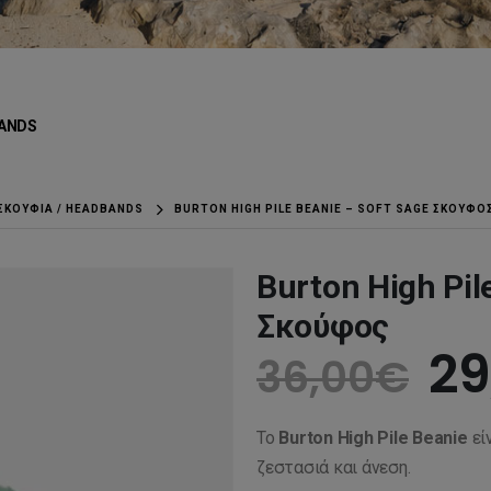
ANDS
ΣΚΟΎΦΙΑ / HEADBANDS
BURTON HIGH PILE BEANIE – SOFT SAGE ΣΚΟΎΦΟ
Burton High Pil
Σκούφος
Or
29
36,00
€
pr
Το
Burton High Pile Beanie
εί
wa
ζεστασιά και άνεση.