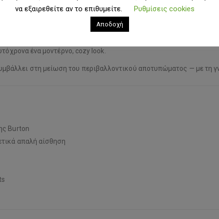
να εξαιρεθείτε αν το επιθυμείτε.
Ρυθμίσεις cookies
Αποδοχή
σουάρ για μέγιστη ζεστασιά και άνεση. Με
oversized, high-profile 
τόχρονα ένα μοντέρνο, cozy look.
συμβάλλει στη μείωση του περιβαλλοντικού αποτυπώματος — με τη γ
ης Burton
ρετικά απαλή αίσθηση
ts