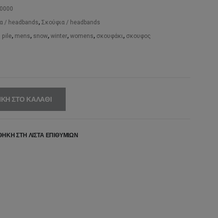
,00€.
είναι:
0000
α / headbands
,
Σκούφια / headbands
29,00€.
 pile
,
mens
,
snow
,
winter
,
womens
,
σκουφάκι
,
σκουφος
ΚΗ ΣΤΟ ΚΑΛΆΘΙ
ΉΚΗ ΣΤΗ ΛΊΣΤΑ ΕΠΙΘΥΜΙΏΝ