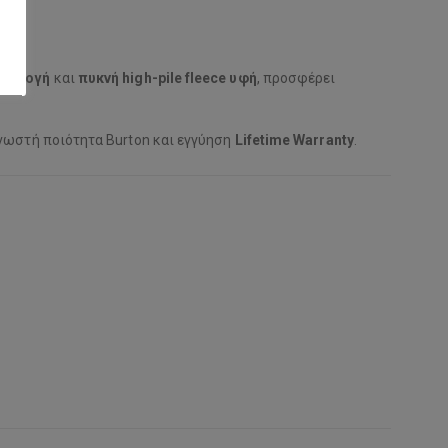
εφαρμογή
και
πυκνή high-pile fleece υφή
, προσφέρει
νωστή ποιότητα Burton και εγγύηση
Lifetime Warranty
.