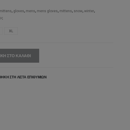
,00€.
είναι:
49,50€.
mittens
,
gloves
,
mens
,
mens gloves
,
mittens
,
snow
,
winter
,
ες
XL
ΚΗ ΣΤΟ ΚΑΛΆΘΙ
ΉΚΗ ΣΤΗ ΛΊΣΤΑ ΕΠΙΘΥΜΙΏΝ