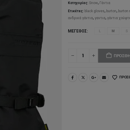
62
Κατηγορίες:
Snow
,
Γάντια
Ετικέτες:
black gloves
,
burton
,
burton 
ανδρικά γάντια
,
γαντια
,
γάντια χούφτ
ΜΈΓΕΘΟΣ
L
M
S
ΠΡΟΣΘΉ
ΠΡΟΣΘ