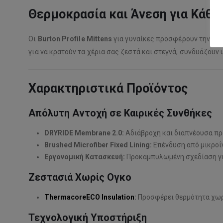
Θερμοκρασία και Άνεση για Κάθε
Οι
Burton Profile Mittens
για γυναίκες προσφέρουν την από
για να κρατούν τα χέρια σας ζεστά και στεγνά, συνδυάζουν
Χαρακτηριστικά Προϊόντος
Απόλυτη Αντοχή σε Καιρικές Συνθήκες
DRYRIDE Membrane 2.0:
Αδιάβροχη και διαπνέουσα πρ
Brushed Microfiber Fixed Lining:
Επένδυση από μικροΐ
Εργονομική Κατασκευή:
Προκαμπυλωμένη σχεδίαση γι
Ζεστασιά Χωρίς Ογκο
ThermacoreECO Insulation
:
Προσφέρει θερμότητα χωρί
Τεχνολογική Υποστήριξη