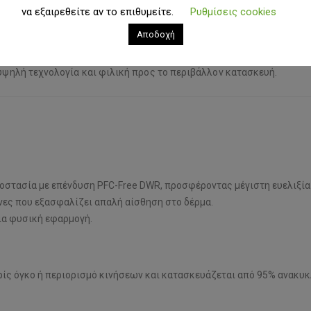
να εξαιρεθείτε αν το επιθυμείτε.
Ρυθμίσεις cookies
 Περίσταση
Αποδοχή
λυτη προστασία και άνεση, είτε κατευθύνεστε προς το βουνό είτε χ
 υψηλή τεχνολογία και φιλική προς το περιβάλλον κατασκευή.
οστασία με επένδυση PFC-Free DWR, προσφέροντας μέγιστη ευελιξία
νες που εξασφαλίζει απαλή αίσθηση στο δέρμα.
α φυσική εφαρμογή.
ς όγκο ή περιορισμό κινήσεων και κατασκευάζεται από 95% ανακυκ