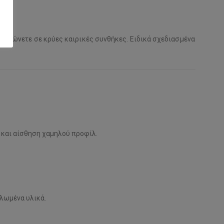
αλαρώνετε σε κρύες καιρικές συνθήκες. Ειδικά σχεδιασμένα
 και αίσθηση χαμηλού προφίλ.
λωμένα υλικά.