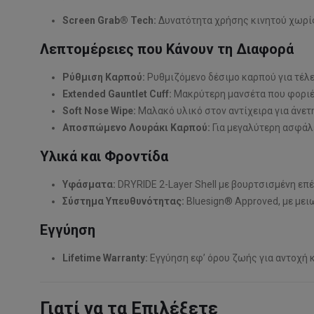
Screen Grab® Tech:
Δυνατότητα χρήσης κινητού χωρίς 
Λεπτομέρειες που Κάνουν τη Διαφορά
Ρύθμιση Καρπού:
Ρυθμιζόμενο δέσιμο καρπού για τέλ
Extended Gauntlet Cuff:
Μακρύτερη μανσέτα που φοριέτ
Soft Nose Wipe:
Μαλακό υλικό στον αντίχειρα για άνετ
Αποσπώμενο Λουράκι Καρπού:
Για μεγαλύτερη ασφάλε
Υλικά και Φροντίδα
Υφάσματα:
DRYRIDE 2-Layer Shell με βουρτσισμένη επ
Σύστημα Υπευθυνότητας:
Bluesign® Approved, με με
Εγγύηση
Lifetime Warranty:
Εγγύηση εφ’ όρου ζωής για αντοχή κ
Γιατί να τα Επιλέξετε