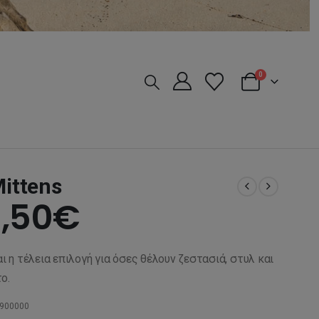
0
Mittens
iginal
Η
,50
€
ice
τρέχουσα
αι η τέλεια επιλογή για όσες θέλουν ζεστασιά, στυλ και
s:
τιμή
ο.
900000