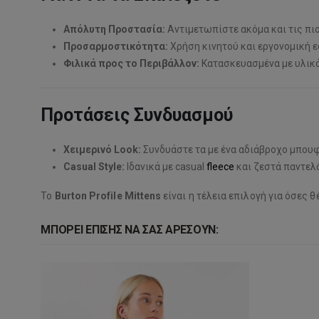
Απόλυτη Προστασία:
Αντιμετωπίστε ακόμα και τις πιο
Προσαρμοστικότητα:
Χρήση κινητού και εργονομική ε
Φιλικά προς το Περιβάλλον:
Κατασκευασμένα με υλικά
Προτάσεις Συνδυασμού
Χειμερινό Look:
Συνδυάστε τα με ένα αδιάβροχο μπουφ
Casual Style:
Ιδανικά με casual
fleece
και ζεστά παντελό
Το
Burton Profile Mittens
είναι η τέλεια επιλογή για όσες 
ΜΠΟΡΕΊ ΕΠΊΣΗΣ ΝΑ ΣΑΣ ΑΡΈΣΟΥΝ: