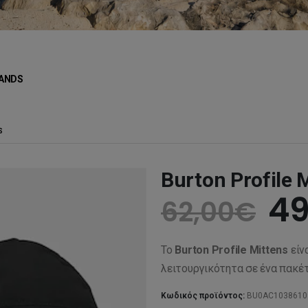
ANDS
S
Burton Profile 
Or
49
62,00
€
pr
Το
Burton Profile Mittens
είν
wa
λειτουργικότητα σε ένα πακέτ
Κωδικός προϊόντος:
BU0AC1038610