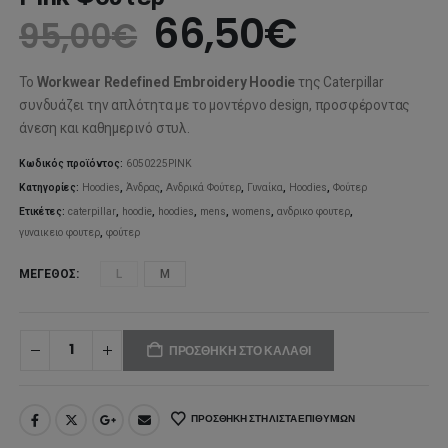
Original
Η
66,50
€
95,00
€
price
τρέχου
Το
Workwear Redefined Embroidery Hoodie
της Caterpillar
was:
τιμή
συνδυάζει την απλότητα με το μοντέρνο design, προσφέροντας
άνεση και καθημερινό στυλ.
95,00€.
είναι:
Κωδικός προϊόντος:
6050225PINK
66,50€
Κατηγορίες:
Hoodies
,
Άνδρας
,
Ανδρικά Φούτερ
,
Γυναίκα
,
Ηoodies
,
Φούτερ
Ετικέτες:
caterpillar
,
hoodie
,
hoodies
,
mens
,
womens
,
ανδρικο φουτερ
,
γυναικειο φουτερ
,
φούτερ
ΜΈΓΕΘΟΣ
L
M
ΠΡΟΣΘΉΚΗ ΣΤΟ ΚΑΛΆΘΙ
ΠΡΟΣΘΉΚΗ ΣΤΗ ΛΊΣΤΑ ΕΠΙΘΥΜΙΏΝ