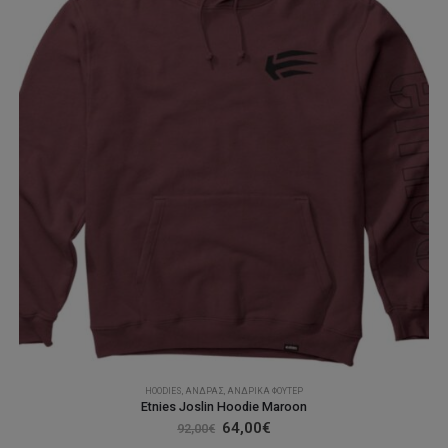
σελίδα
του
προϊόντος
HOODIES
,
ΆΝΔΡΑΣ
,
ΑΝΔΡΙΚΆ ΦΟΎΤΕΡ
Etnies Joslin Hoodie Maroon
Original
Η
64,00
€
92,00
€
price
τρέχουσα