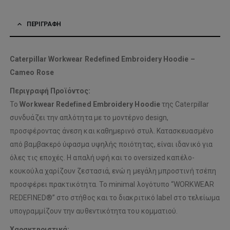
ΠΕΡΙΓΡΑΦΉ
Caterpillar Workwear Redefined Embroidery Hoodie –
Cameo Rose
Περιγραφή Προϊόντος:
Το
Workwear Redefined Embroidery Hoodie
της Caterpillar
συνδυάζει την απλότητα με το μοντέρνο design,
προσφέροντας άνεση και καθημερινό στυλ. Κατασκευασμένο
από βαμβακερό ύφασμα υψηλής ποιότητας, είναι ιδανικό για
όλες τις εποχές. Η απαλή υφή και το oversized καπέλο-
κουκούλα χαρίζουν ζεστασιά, ενώ η μεγάλη μπροστινή τσέπη
προσφέρει πρακτικότητα. Το minimal λογότυπο “WORKWEAR
REDEFINED®” στο στήθος και το διακριτικό label στο τελείωμα
υπογραμμίζουν την αυθεντικότητα του κομματιού.
Χαρακτηριστικά: