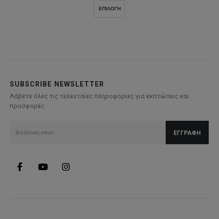
was:
τιμή
Αυτό
ΕΠΙΛΟΓΉ
92,00€.
είναι:
το
64,00€.
προϊόν
έχει
πολλαπλές
παραλλαγές.
Οι
επιλογές
SUBSCRIBE NEWSLETTER
μπορούν
Λάβετε όλες τις τελευταίες πληροφορίες για εκπτώσεις και
να
προσφορές.
επιλεγούν
στη
σελίδα
του
προϊόντος