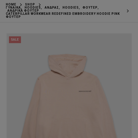
HOME
SHOP
ΓΥΝΑΊΚΑ
,
ΗOODIES
,
ΆΝΔΡΑΣ
,
HOODIES
,
ΦΟΎΤΕΡ
,
ΑΝΔΡΙΚΆ ΦΟΎΤΕΡ
CATERPILLAR WORKWEAR REDEFINED EMBROIDERY HOODIE PINK
ΦΟΎΤΕΡ
SALE