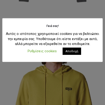
HOODIES
,
ΆΝΔΡΑΣ
,
ΑΝΔΡΙΚΆ ΦΟΎΤΕΡ
FOX Head Pullover Hoodie Grey Ανδρικό Φούτερ
Γειά σας!
69,00
€
48,30
€
Αυτός ο ιστότοπος χρησιμοποιεί cookies για να βελτιώσει
την εμπειρία σας. Υποθέτουμε ότι είστε εντάξει με αυτό,
Αυτό
ΕΠΙΛΟΓΉ
αλλά μπορείτε να εξαιρεθείτε αν το επιθυμείτε.
το
προϊόν
Ρυθμίσεις cookies
Αποδοχή
έχει
-30%
πολλαπλές
παραλλαγές.
Οι
επιλογές
μπορούν
να
επιλεγούν
στη
σελίδα
του