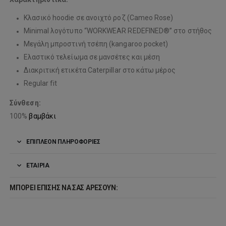
Κλασικό hoodie σε ανοιχτό ροζ (Cameo Rose)
Minimal λογότυπο “WORKWEAR REDEFINED®” στο στήθος
Μεγάλη μπροστινή τσέπη (kangaroo pocket)
Ελαστικό τελείωμα σε μανσέτες και μέση
Διακριτική ετικέτα Caterpillar στο κάτω μέρος
Regular fit
Σύνθεση:
100%
βαμβάκι
ΕΠΙΠΛΈΟΝ ΠΛΗΡΟΦΟΡΊΕΣ
ΕΤΑΙΡΊΑ
ΜΠΟΡΕΊ ΕΠΊΣΗΣ ΝΑ ΣΑΣ ΑΡΈΣΟΥΝ: