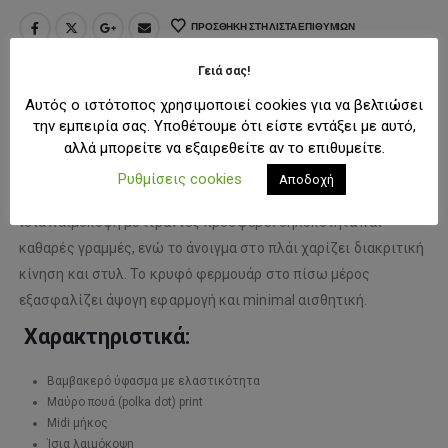
ΠΡΟΣΘΉΚΗ ΣΤΗ ΛΊΣΤΑ ΕΠΙΘΥΜΙΏΝ
Γειά σας!
ΠΕΡΙΓΡΑΦΉ
Αυτός ο ιστότοπος χρησιμοποιεί cookies για να βελτιώσει
την εμπειρία σας. Υποθέτουμε ότι είστε εντάξει με αυτό,
αλλά μπορείτε να εξαιρεθείτε αν το επιθυμείτε.
Κομψό και διαχρονικό, αυτό το midi φόρεμα με μαύρο πουά
Ρυθμίσεις cookies
Αποδοχή
μοτίβο αποτελεί must-have επιλογή για κάθε γκαρνταρόμπα. Η
ίσια λαιμόκοψη με τιράντες προσφέρει θηλυκότητα και
καθαρές γραμμές, ενώ το άνοιγμα στο πλάι χαρίζει διακριτική
κίνηση και στυλ. Το κρυφό φερμουάρ στο πίσω μέρος
εξασφαλίζει άψογη εφαρμογή και minimal αισθητική.
Χαρακτηριστικά:
Βαμβακερό ύφασμα με ελαστικότητα
Μαύρο πουά (polka dot) print
Midi μήκος
Ίσια λαιμόκοψη