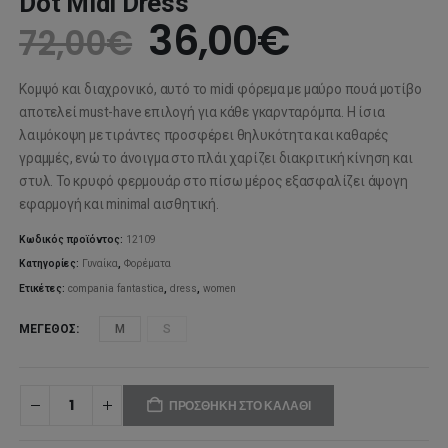
Dot Midi Dress
Original
Η
36,00
€
72,00
€
price
τρέχουσ
Κομψό και διαχρονικό, αυτό το midi φόρεμα με μαύρο πουά μοτίβο
was:
τιμή
αποτελεί must-have επιλογή για κάθε γκαρνταρόμπα. Η ίσια
λαιμόκοψη με τιράντες προσφέρει θηλυκότητα και καθαρές
72,00€.
είναι:
γραμμές, ενώ το άνοιγμα στο πλάι χαρίζει διακριτική κίνηση και
στυλ. Το κρυφό φερμουάρ στο πίσω μέρος εξασφαλίζει άψογη
36,00€.
εφαρμογή και minimal αισθητική.
Κωδικός προϊόντος:
12109
Κατηγορίες:
Γυναίκα
,
Φορέματα
Ετικέτες:
compania fantastica
,
dress
,
women
ΜΈΓΕΘΟΣ
M
S
ΠΡΟΣΘΉΚΗ ΣΤΟ ΚΑΛΆΘΙ