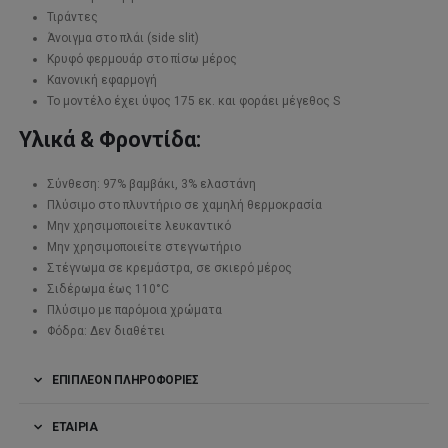
Τιράντες
Άνοιγμα στο πλάι (side slit)
Κρυφό φερμουάρ στο πίσω μέρος
Κανονική εφαρμογή
Το μοντέλο έχει ύψος 175 εκ. και φοράει μέγεθος S
Υλικά & Φροντίδα:
Σύνθεση: 97% βαμβάκι, 3% ελαστάνη
Πλύσιμο στο πλυντήριο σε χαμηλή θερμοκρασία
Μην χρησιμοποιείτε λευκαντικό
Μην χρησιμοποιείτε στεγνωτήριο
Στέγνωμα σε κρεμάστρα, σε σκιερό μέρος
Σιδέρωμα έως 110°C
Πλύσιμο με παρόμοια χρώματα
Φόδρα: Δεν διαθέτει
ΕΠΙΠΛΈΟΝ ΠΛΗΡΟΦΟΡΊΕΣ
ΕΤΑΙΡΊΑ