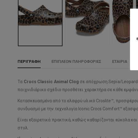
ΠΕΡΙΓΡΑΦΉ
ΕΠΙΠΛΈΟΝ ΠΛΗΡΟΦΟΡΊΕΣ
ΕΤΑΙΡΊΑ
Τα
Crocs Classic Animal Clog
σε απόχρωση Sepia/Leopard φ
παιχνιδιάρικο σχέδιο προσθέτει χαρακτήρα σε κάθε εμφάν
Κατασκευασμένα από το ελαφρύ υλικό Croslite™, προσφέρο
συνδυασμό με την τεχνολογία Iconic Crocs Comfort™ εξασφαλ
Είναι εξαιρετικά πρακτικά, καθώς καθαρίζονται εύκολα κα
στυλ.