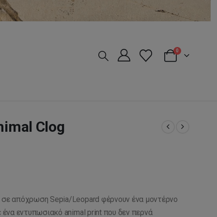
0
nimal Clog
σε απόχρωση Sepia/Leopard φέρνουν ένα μοντέρνο
ε ένα εντυπωσιακό animal print που δεν περνά