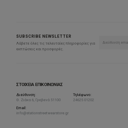
πολλαπλές
παραλλαγές.
Οι
επιλογές
μπορούν
να
SUBSCRIBE NEWSLETTER
επιλεγούν
Λάβετε όλες τις τελευταίες πληροφορίες για
στη
εκπτώσεις και προσφορές.
σελίδα
του
προϊόντος
ΣΤΟΙΧΕΙΑ ΕΠΙΚΟΙΝΩΝΙΑΣ
Διεύθυνση:
Τηλέφωνο:
Θ. Ζιάκα 6, Γρεβενά 51100
24625 01202
Email:
info@stationstreetwearstore.gr