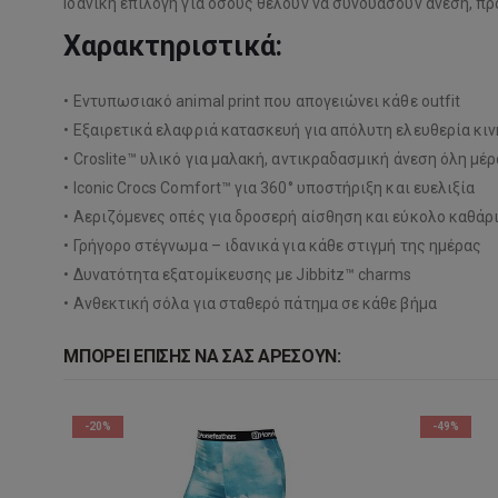
Ιδανική επιλογή για όσους θέλουν να συνδυάσουν άνεση, πρ
Χαρακτηριστικά:
• Εντυπωσιακό animal print που απογειώνει κάθε outfit
• Εξαιρετικά ελαφριά κατασκευή για απόλυτη ελευθερία κι
• Croslite™ υλικό για μαλακή, αντικραδασμική άνεση όλη μέρ
• Iconic Crocs Comfort™ για 360° υποστήριξη και ευελιξία
• Αεριζόμενες οπές για δροσερή αίσθηση και εύκολο καθάρ
• Γρήγορο στέγνωμα – ιδανικά για κάθε στιγμή της ημέρας
• Δυνατότητα εξατομίκευσης με Jibbitz™ charms
• Ανθεκτική σόλα για σταθερό πάτημα σε κάθε βήμα
ΜΠΟΡΕΊ ΕΠΊΣΗΣ ΝΑ ΣΑΣ ΑΡΈΣΟΥΝ:
-20%
-49%