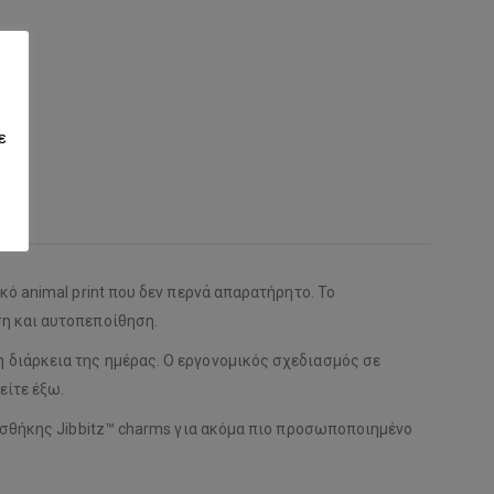
ε
ό animal print που δεν περνά απαρατήρητο. Το
ση και αυτοπεποίθηση.
 διάρκεια της ημέρας. Ο εργονομικός σχεδιασμός σε
είτε έξω.
ροσθήκης Jibbitz™ charms για ακόμα πιο προσωποποιημένο