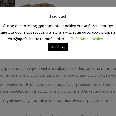
Γειά σας!
Αυτός ο ιστότοπος χρησιμοποιεί cookies για να βελτιώσει την
εμπειρία σας. Υποθέτουμε ότι είστε εντάξει με αυτό, αλλά μπορείτ
να εξαιρεθείτε αν το επιθυμείτε.
Ρυθμίσεις cookies
Αποδοχή
έρνουν ένα μοντέρνο twist στο εμβληματικό clog, με ένα εντυπωσιακ
ιση, επιτρέποντάς σου να εκφράσεις το προσωπικό σου στυλ με άνε
υν μοναδική αίσθηση άνεσης και απορρόφηση κραδασμών καθ’ όλη τη
ίζει ευελιξία και ξεκούραστο περπάτημα, είτε βρίσκεσαι στο σπίτι 
ι στεγνώνουν γρήγορα, ενώ οι ειδικές οπές δίνουν τη δυνατότητα π