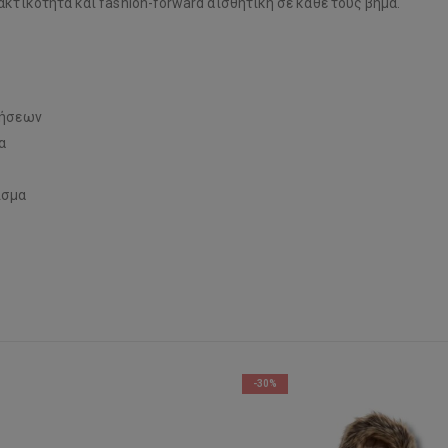
ακτικότητα και fashion-forward αισθητική σε κάθε τους βήμα.
νήσεων
α
ισμα
-30%