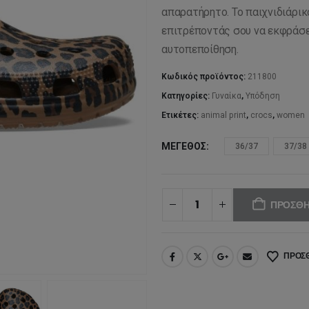
απαρατήρητο. Το παιχνιδιάρικ
επιτρέποντάς σου να εκφράσε
αυτοπεποίθηση.
Κωδικός προϊόντος:
211800
Κατηγορίες:
Γυναίκα
,
Υπόδηση
Ετικέτες:
animal print
,
crocs
,
women
ΜΈΓΕΘΟΣ
36/37
37/38
ΠΡΟΣΘΉ
ΠΡΟΣΘ