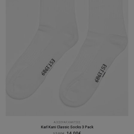
στη
σελίδα
του
προϊόντος
ΑΞΕΣΟΥΆΡ
,
ΚΆΛΤΣΕΣ
Karl Kani Classic Socks 3 Pack
Original
Η
14,00
€
17,50
€