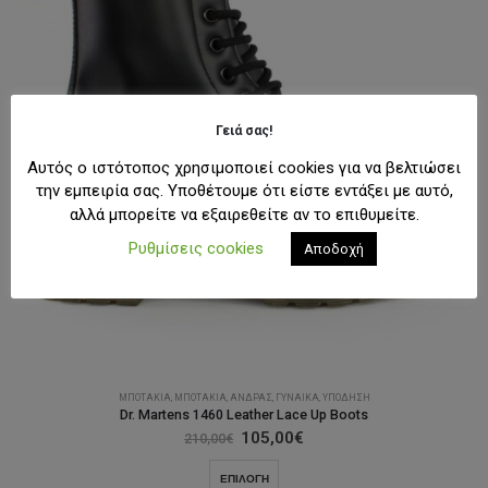
Γειά σας!
Αυτός ο ιστότοπος χρησιμοποιεί cookies για να βελτιώσει
την εμπειρία σας. Υποθέτουμε ότι είστε εντάξει με αυτό,
αλλά μπορείτε να εξαιρεθείτε αν το επιθυμείτε.
Ρυθμίσεις cookies
Αποδοχή
MΠΟΤΆΚΙΑ
,
MΠΟΤΆΚΙΑ
,
ΆΝΔΡΑΣ
,
ΓΥΝΑΊΚΑ
,
ΥΠΌΔΗΣΗ
Dr. Martens 1460 Leather Lace Up Boots
Original
Η
105,00
€
210,00
€
price
τρέχουσα
was:
τιμή
Αυτό
ΕΠΙΛΟΓΉ
210,00€.
είναι: