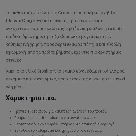
Το αυθεντικό μοντέλο της
Crocs
σε παιδική εκδοχή! Το
Classic Clog
συνδυάζει άνεση, πρακτικότητα και
ανθεκτικότητα, αποτελώντας την ιδανική επιλογή για κάθε
παιδική δραστηριότητα. Σχεδιασμένο με γνώμονα την
καθημερινή χρήση, προσφέρει ελαφρύ πάτημα και εύκολη
εφαρμογή, από τα πρώτα βήματα μέχρι τις πιο δραστήριες
στιγμές.
Χάρη στο υλικό
Croslite™
, το σαμπό είναι εξαιρετικά ελαφρύ,
εύκαμπτο και εργονομικό, προσφέροντας άνεση που διαρκεί
όλη μέρα.
Χαρακτηριστικά:
Τρύπες εξαερισμού για καλύτερη αναπνοή του ποδιού
Συμβατό με
Jibbitz™ charms
για μοναδικό στυλ
Περιστρεφόμενο λουράκι φτέρνας για σταθερή εφαρμογή
Εύκολο στο καθάρισμα και γρήγορο στο στέγνωμα