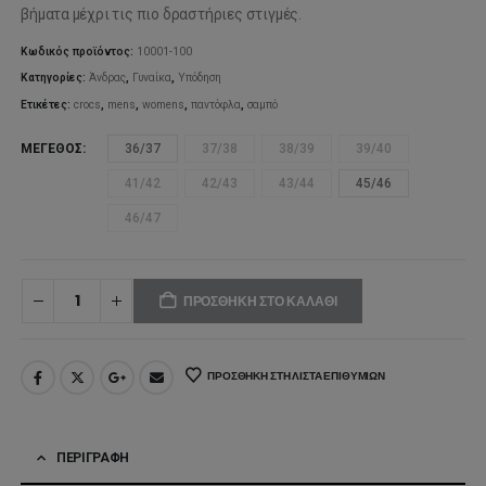
βήματα μέχρι τις πιο δραστήριες στιγμές.
Κωδικός προϊόντος:
10001-100
Κατηγορίες:
Άνδρας
,
Γυναίκα
,
Υπόδηση
Ετικέτες:
crocs
,
mens
,
womens
,
παντόφλα
,
σαμπό
ΜΈΓΕΘΟΣ
36/37
37/38
38/39
39/40
41/42
42/43
43/44
45/46
46/47
ΠΡΟΣΘΉΚΗ ΣΤΟ ΚΑΛΆΘΙ
ΠΡΟΣΘΉΚΗ ΣΤΗ ΛΊΣΤΑ ΕΠΙΘΥΜΙΏΝ
ΠΕΡΙΓΡΑΦΉ