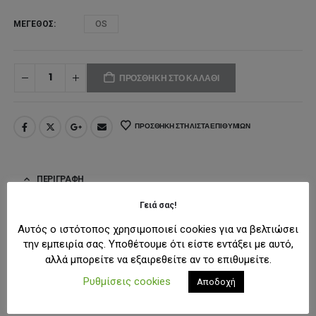
ΜΈΓΕΘΟΣ
OS
ΠΡΟΣΘΉΚΗ ΣΤΟ ΚΑΛΆΘΙ
ΠΡΟΣΘΉΚΗ ΣΤΗ ΛΊΣΤΑ ΕΠΙΘΥΜΙΏΝ
ΠΕΡΙΓΡΑΦΉ
Γειά σας!
Πρόσθεσε μια κομψή, διακριτική λάμψη στα αγαπημένα σου
Αυτός ο ιστότοπος χρησιμοποιεί cookies για να βελτιώσει
την εμπειρία σας. Υποθέτουμε ότι είστε εντάξει με αυτό,
Crocs με το Crocs Jibbitz Charms Clear Circle Gem! Η διαφανής
αλλά μπορείτε να εξαιρεθείτε αν το επιθυμείτε.
πέτρα σε στρογγυλό σχήμα δίνει μια αίσθηση πολυτέλειας και
Ρυθμίσεις cookies
Αποδοχή
κομψότητας στα παπούτσια σου, είτε προορίζονται για
καθημερινές εμφανίσεις είτε για πιο ξεχωριστές στιγμές.