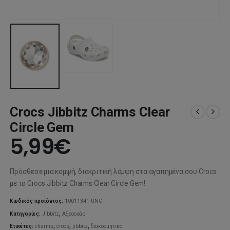
Crocs Jibbitz Charms Clear
Circle Gem
5,99
€
Πρόσθεσε μια κομψή, διακριτική λάμψη στα αγαπημένα σου Crocs
με το Crocs Jibbitz Charms Clear Circle Gem!
Κωδικός προϊόντος:
10011341-UNC
Κατηγορίες:
Jibbitz
,
Αξεσουάρ
Ετικέτες:
charms
,
crocs
,
jibbitz
,
διακοσμητικό