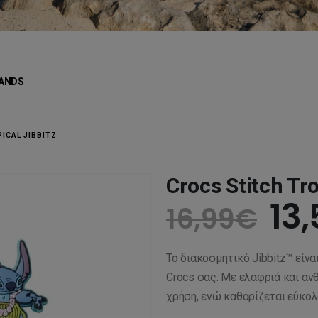
ANDS
ICAL JIBBITZ
Crocs Stitch Tro
Or
13
16,99
€
pr
Το διακοσμητικό Jibbitz™ είν
wa
Crocs σας. Με ελαφριά και αν
χρήση, ενώ καθαρίζεται εύκολ