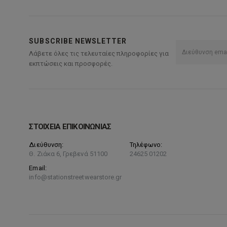
SUBSCRIBE NEWSLETTER
Λάβετε όλες τις τελευταίες πληροφορίες για
εκπτώσεις και προσφορές.
ΣΤΟΙΧΕΙΑ ΕΠΙΚΟΙΝΩΝΙΑΣ
Διεύθυνση:
Τηλέφωνο:
Θ. Ζιάκα 6, Γρεβενά 51100
24625 01202
Email:
info@stationstreetwearstore.gr