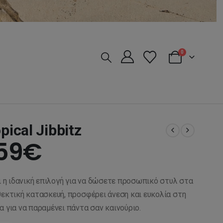
0
pical Jibbitz
iginal
Η
,59
€
ice
τρέχουσα
αι η ιδανική επιλογή για να δώσετε προσωπικό στυλ στα
s:
τιμή
θεκτική κατασκευή, προσφέρει άνεση και ευκολία στη
α για να παραμένει πάντα σαν καινούριο.