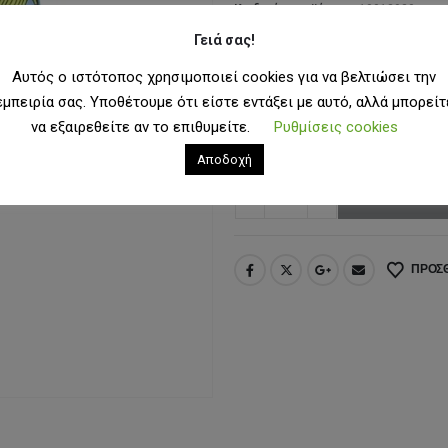
16
Κωδικός προϊόντος:
10012920
Κατηγορίες:
Jibbitz
,
Αξεσουάρ
Γειά σας!
Ετικέτες:
crocs
,
jibbitz
,
jibbitz pack
Αυτός ο ιστότοπος χρησιμοποιεί cookies για να βελτιώσει την
εμπειρία σας. Υποθέτουμε ότι είστε εντάξει με αυτό, αλλά μπορείτ
ΜΈΓΕΘΟΣ
OS
να εξαιρεθείτε αν το επιθυμείτε.
Ρυθμίσεις cookies
Αποδοχή
ΠΡΟΣΘΉ
ΠΡΟΣΘ