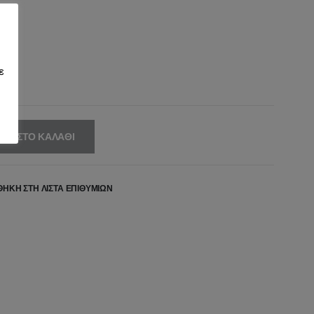
,99€.
είναι:
13,59€.
ε
ΚΗ ΣΤΟ ΚΑΛΆΘΙ
ΉΚΗ ΣΤΗ ΛΊΣΤΑ ΕΠΙΘΥΜΙΏΝ