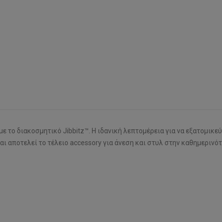
ο διακοσμητικό Jibbitz™. Η ιδανική λεπτομέρεια για να εξατομικεύσ
ι αποτελεί το τέλειο accessory για άνεση και στυλ στην καθημερινότ