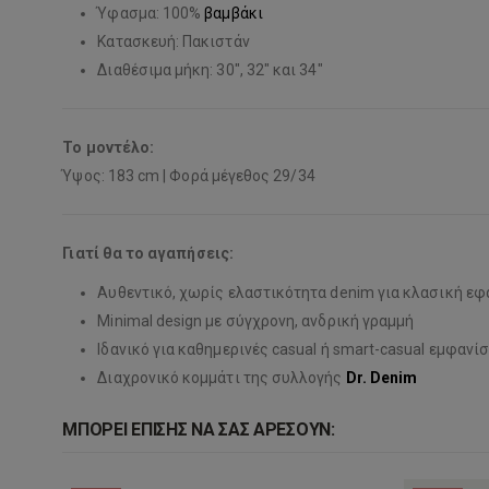
Ύφασμα: 100%
βαμβάκι
Κατασκευή: Πακιστάν
Διαθέσιμα μήκη: 30″, 32″ και 34″
Το μοντέλο:
Ύψος: 183 cm | Φορά μέγεθος 29/34
Γιατί θα το αγαπήσεις:
Αυθεντικό, χωρίς ελαστικότητα denim για κλασική ε
Minimal design με σύγχρονη, ανδρική γραμμή
Ιδανικό για καθημερινές casual ή smart-casual εμφανίσ
Διαχρονικό κομμάτι της συλλογής
Dr. Denim
ΜΠΟΡΕΊ ΕΠΊΣΗΣ ΝΑ ΣΑΣ ΑΡΈΣΟΥΝ: