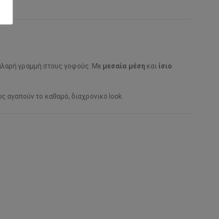
αλαρή γραμμή στους γοφούς. Με
μεσαία μέση
και
ίσιο
ς αγαπούν το καθαρό, διαχρονικό look.