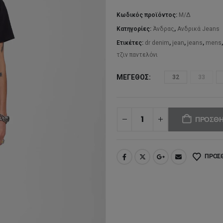
Κωδικός προϊόντος:
Μ/Δ
Κατηγορίες:
Άνδρας
,
Ανδρικά Jeans
Ετικέτες:
dr denim
,
jean
,
jeans
,
mens
τζιν παντελόνι
ΜΈΓΕΘΟΣ
32
33
ΠΡΟΣΘΉ
ΠΡΟΣΘ