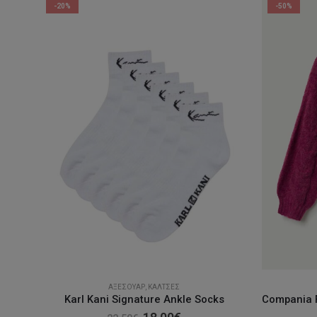
-20%
-50%
ΑΞΕΣΟΥΆΡ
,
ΚΆΛΤΣΕΣ
Karl Kani Signature Ankle Socks
Original
Η