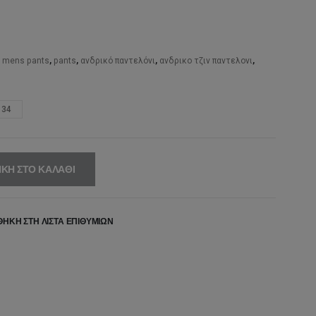
,
mens pants
,
pants
,
ανδρικό παντελόνι
,
ανδρικο τζιν παντελονι
,
34
ΚΗ ΣΤΟ ΚΑΛΆΘΙ
ΉΚΗ ΣΤΗ ΛΊΣΤΑ ΕΠΙΘΥΜΙΏΝ