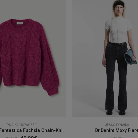
ΓΥΝΑΊΚΑ
,
ΠΟΥΛΌΒΕΡ
JEANS
,
ΓΥΝΑΊΚΑ
Compania Fantastica Fuchsia Chain-Knit Sweater
Dr.Denim Moxy Flar
Original
Η