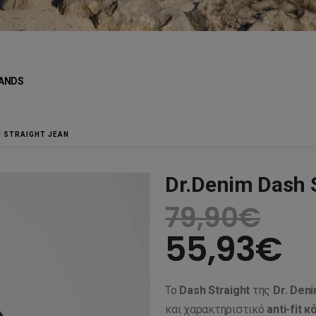
ANDS
H STRAIGHT JEAN
Dr.Denim Dash 
79,90
€
55,93
€
Το
Dash Straight
της
Dr. Den
και χαρακτηριστικό
anti-fit 