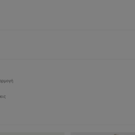
φαρμογή
εις