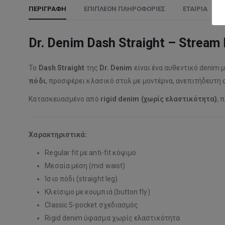
ΠΕΡΙΓΡΑΦΉ
ΕΠΙΠΛΈΟΝ ΠΛΗΡΟΦΟΡΊΕΣ
ΕΤΑΙΡΊΑ
Dr. Denim Dash Straight – Stream
Το
Dash Straight
της
Dr. Denim
είναι ένα αυθεντικό denim 
πόδι
, προσφέρει κλασικό στυλ με μοντέρνα, ανεπιτήδευτη 
Κατασκευασμένο από
rigid denim (χωρίς ελαστικότητα)
, 
Χαρακτηριστικά:
Regular fit με anti-fit κόψιμο
Μεσαία μέση (mid waist)
Ίσιο πόδι (straight leg)
Κλείσιμο με κουμπιά (button fly)
Classic 5-pocket σχεδιασμός
Rigid denim ύφασμα χωρίς ελαστικότητα