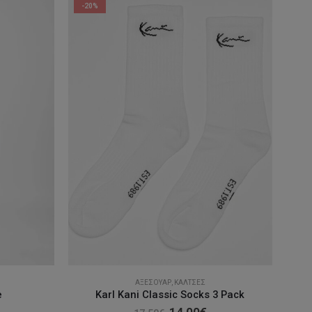
-20%
ΑΞΕΣΟΥΆΡ
,
ΚΆΛΤΣΕΣ
e
Karl Kani Classic Socks 3 Pack
Original
Η