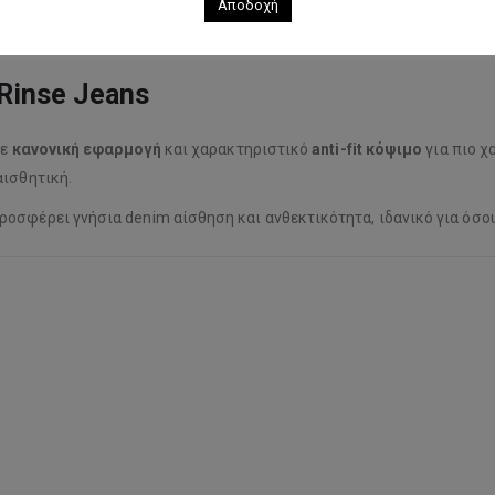
Αποδοχή
 Rinse Jeans
με
κανονική εφαρμογή
και χαρακτηριστικό
anti-fit κόψιμο
για πιο χ
αισθητική.
προσφέρει γνήσια denim αίσθηση και ανθεκτικότητα, ιδανικό για όσου