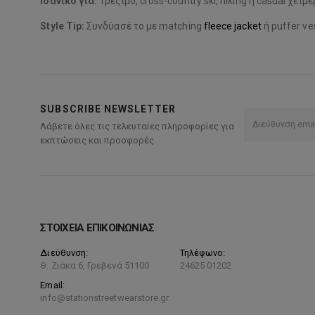
Ιδανικό για:
Τρέξιμο, cross-country ski, hiking ή casual χειμ
Style Tip:
Συνδύασέ το με matching
fleece jacket
ή puffer ve
SUBSCRIBE NEWSLETTER
Λάβετε όλες τις τελευταίες πληροφορίες για
εκπτώσεις και προσφορές.
ΣΤΟΙΧΕΙΑ ΕΠΙΚΟΙΝΩΝΙΑΣ
Διεύθυνση:
Τηλέφωνο:
Θ. Ζιάκα 6, Γρεβενά 51100
24625 01202
Email:
info@stationstreetwearstore.gr