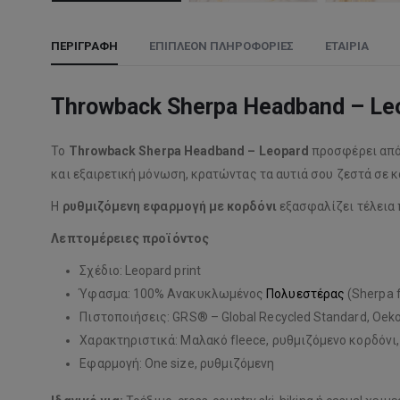
ΠΕΡΙΓΡΑΦΉ
ΕΠΙΠΛΈΟΝ ΠΛΗΡΟΦΟΡΊΕΣ
ΕΤΑΙΡΊΑ
Throwback Sherpa Headband – Leop
Το
Throwback Sherpa Headband – Leopard
προσφέρει απόλ
και εξαιρετική μόνωση, κρατώντας τα αυτιά σου ζεστά σε 
Η
ρυθμιζόμενη εφαρμογή με κορδόνι
εξασφαλίζει τέλεια
Λεπτομέρειες προϊόντος
Σχέδιο: Leopard print
Ύφασμα: 100% Ανακυκλωμένος
Πολυεστέρας
(Sherpa f
Πιστοποιήσεις: GRS® – Global Recycled Standard, Oeko
Χαρακτηριστικά: Μαλακό fleece, ρυθμιζόμενο κορδόνι
Εφαρμογή: One size, ρυθμιζόμενη