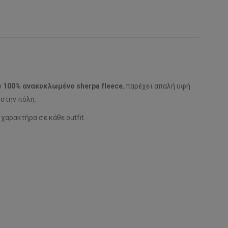
ό
100% ανακυκλωμένο sherpa fleece
, παρέχει απαλή υφή
 στην πόλη.
 χαρακτήρα σε κάθε outfit.