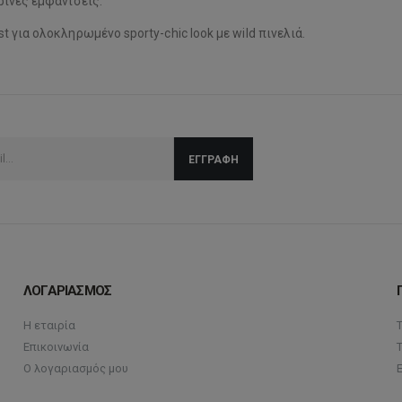
ερινές εμφανίσεις.
st για ολοκληρωμένο sporty-chic look με wild πινελιά.
ΛΟΓΑΡΙΑΣΜΟΣ
Η εταιρία
Επικοινωνία
Ο λογαριασμός μου