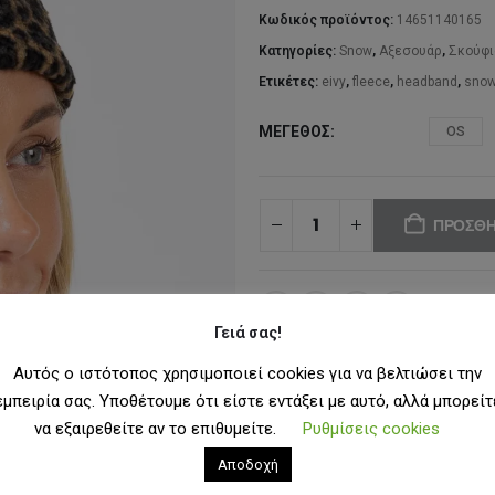
29
Κωδικός προϊόντος:
14651140165
Κατηγορίες:
Snow
,
Αξεσουάρ
,
Σκούφι
Ετικέτες:
eivy
,
fleece
,
headband
,
sno
ΜΈΓΕΘΟΣ
OS
ΠΡΟΣΘΉ
ΠΡΟΣΘ
Γειά σας!
Αυτός ο ιστότοπος χρησιμοποιεί cookies για να βελτιώσει την
εμπειρία σας. Υποθέτουμε ότι είστε εντάξει με αυτό, αλλά μπορείτ
να εξαιρεθείτε αν το επιθυμείτε.
Ρυθμίσεις cookies
Αποδοχή