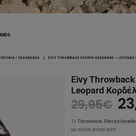
ANDS
ΣΚΟΎΦΙΑ / HEADBANDS
EIVY THROWBACK SHERPA HEADBAND – LEOPARD
Eivy Throwback
Leopard Κορδέ
Or
23
29,95
€
pr
Το
Throwback Sherpa Headba
wa
με stylish animal print.