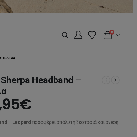
0
 ΚΟΡΔΈΛΑ
 Sherpa Headband –
λα
iginal
Η
,95
€
ice
τρέχουσα
nd – Leopard
προσφέρει απόλυτη ζεστασιά και άνεση
s:
τιμή