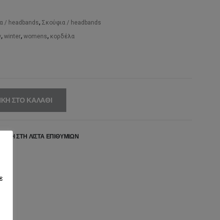
,95€.
είναι:
α / headbands
,
Σκούφια / headbands
23,95€.
w
,
winter
,
womens
,
κορδέλα
ΚΗ ΣΤΟ ΚΑΛΆΘΙ
ΉΚΗ ΣΤΗ ΛΊΣΤΑ ΕΠΙΘΥΜΙΏΝ
ε