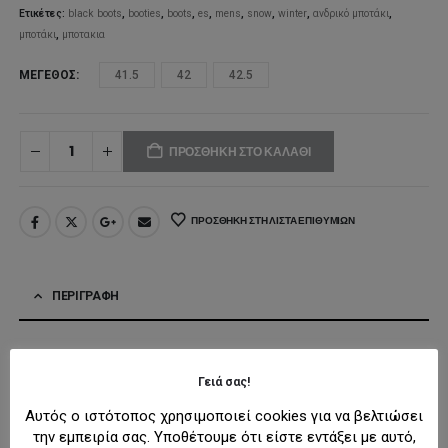
Ετικέτες:
black boots
,
booties
,
boots
,
es
,
mens
,
snow
,
winter
,
ανδρικό μποτάκι
,
μποτάκι
,
μποτακια
ΜΈΓΕΘΟΣ
41.5
42
42.5
ΠΡΟΣΘΉΚΗ ΣΤΟ ΚΑΛΆΘΙ
ΠΡΟΣΘΉΚΗ ΣΤΗ ΛΊΣΤΑ ΕΠΙΘΥΜΙΏΝ
ΠΕΡΙΓΡΑΦΉ
Υλικό και φροντίδα
Γειά σας!
Εσωτερική σόλα: Ύφασμα
Αυτός ο ιστότοπος χρησιμοποιεί cookies για να βελτιώσει
Εσωτερικό: Ύφασμα
την εμπειρία σας. Υποθέτουμε ότι είστε εντάξει με αυτό,