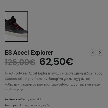
ES Accel Explorer
Original
Η
62,50
€
125,00
€
price
τρέχου
Τα
éS Footwear
Accel Explorer
είναι μια ανανεωμένη εκδοχή ενός
was:
τιμή
κλασικού skate μοντέλου, σχεδιασμένα για αντοχή, άνεση και
καθημερινή χρήση με έμπνευση από outdoor αισθητική και skate
125,00€.
είναι:
performance.
62,50€
Κωδικός προϊόντος:
esaccelbl
Κατηγορίες:
Άνδρας
,
Παπούτσια
,
Υπόδηση