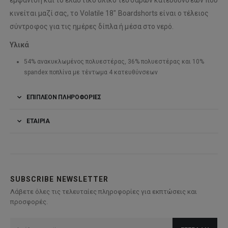
εμφάνιση και το ελαστικό υλικό τεσσάρων κατευθύνσεων που
κινείται μαζί σας, το Volatile 18″ Boardshorts είναι ο τέλειος
σύντροφος για τις ημέρες δίπλα ή μέσα στο νερό.
Υλικά
54% ανακυκλωμένος πολυεστέρας, 36% πολυεστέρας και 10%
spandex ποπλίνα με τέντωμα 4 κατευθύνσεων
ΕΠΙΠΛΈΟΝ ΠΛΗΡΟΦΟΡΊΕΣ
ΕΤΑΙΡΊΑ
SUBSCRIBE NEWSLETTER
Λάβετε όλες τις τελευταίες πληροφορίες για εκπτώσεις και
προσφορές.