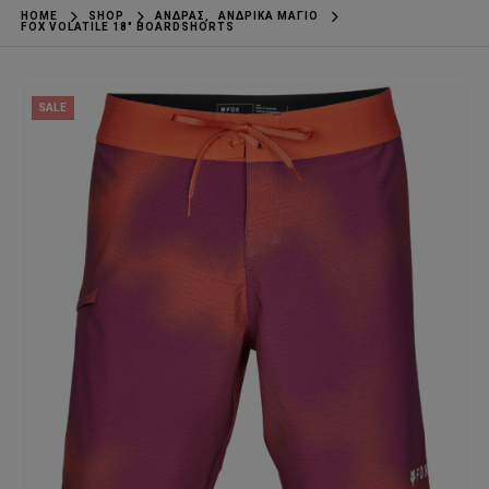
HOME
SHOP
ΆΝΔΡΑΣ
,
ΑΝΔΡΙΚΆ ΜΑΓΙΌ
FOX VOLATILE 18″ BOARDSHORTS
SALE