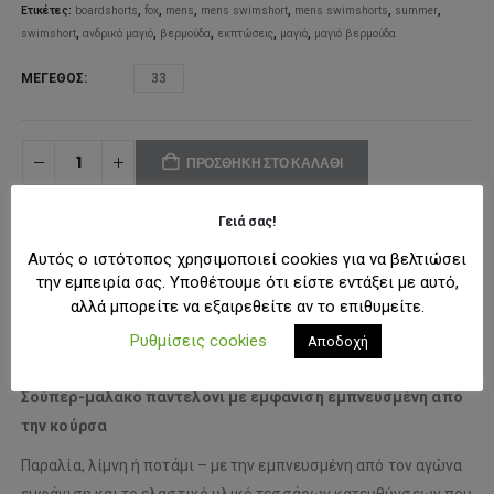
Ετικέτες:
boardshorts
,
fox
,
mens
,
mens swimshort
,
mens swimshorts
,
summer
,
swimshort
,
ανδρικό μαγιό
,
βερμούδα
,
εκπτώσεις
,
μαγιό
,
μαγιό βερμούδα
ΜΈΓΕΘΟΣ
33
ΠΡΟΣΘΉΚΗ ΣΤΟ ΚΑΛΆΘΙ
Γειά σας!
ΠΡΟΣΘΉΚΗ ΣΤΗ ΛΊΣΤΑ ΕΠΙΘΥΜΙΏΝ
Αυτός ο ιστότοπος χρησιμοποιεί cookies για να βελτιώσει
την εμπειρία σας. Υποθέτουμε ότι είστε εντάξει με αυτό,
αλλά μπορείτε να εξαιρεθείτε αν το επιθυμείτε.
ΠΕΡΙΓΡΑΦΉ
Ρυθμίσεις cookies
Αποδοχή
Σούπερ-μαλακό παντελόνι με εμφάνιση εμπνευσμένη από
την κούρσα
Παραλία, λίμνη ή ποτάμι – με την εμπνευσμένη από τον αγώνα