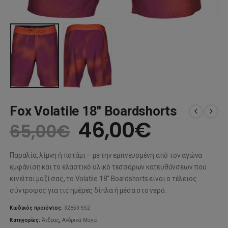
Fox Volatile 18″ Boardshorts
Original
Η
46,00
€
65,00
€
price
τρέχου
Παραλία, λίμνη ή ποτάμι – με την εμπνευσμένη από τον αγώνα
was:
τιμή
εμφάνιση και το ελαστικό υλικό τεσσάρων κατευθύνσεων που
κινείται μαζί σας, το Volatile 18″ Boardshorts είναι ο τέλειος
65,00€.
είναι:
σύντροφος για τις ημέρες δίπλα ή μέσα στο νερό.
46,00€
Κωδικός προϊόντος:
32853-552
Κατηγορίες:
Άνδρας
,
Ανδρικά Μαγιό