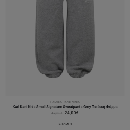
προϊόντος
ΠΑΙΔΙΚΆ
,
ΠΑΝΤΕΛΌΝΙΑ
Karl Kani Kids Small Signature Sweatpants Grey Παιδική Φόρμα
Original
Η
24,00
€
47,50
€
price
τρέχουσα
was:
τιμή
Αυτό
ΕΠΙΛΟΓΉ
47,50€.
είναι:
το
24,00€.