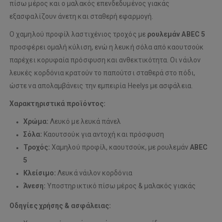
πίσω μέρος και ο μαλακός επενδεδυμένος γιακάς
εξασφαλίζουν άνετη και σταθερή εφαρμογή.
Ο χαμηλού προφίλ λαστιχένιος τροχός με
ρουλεμάν ABEC 5
προσφέρει ομαλή κύλιση, ενώ η λευκή σόλα από καουτσούκ
παρέχει κορυφαία πρόσφυση και ανθεκτικότητα. Οι νάιλον
λευκές κορδόνια κρατούν το παπούτσι σταθερά στο πόδι,
ώστε να απολαμβάνεις την εμπειρία Heelys με ασφάλεια.
Χαρακτηριστικά προϊόντος:
Χρώμα:
Λευκό με λευκά πάνελ
Σόλα:
Καουτσούκ για αντοχή και πρόσφυση
Τροχός:
Χαμηλού προφίλ, καουτσούκ, με ρουλεμάν
ABEC
5
Κλείσιμο:
Λευκά νάιλον κορδόνια
Άνεση:
Υποστηρικτικό πίσω μέρος & μαλακός γιακάς
Οδηγίες χρήσης & ασφάλειας: