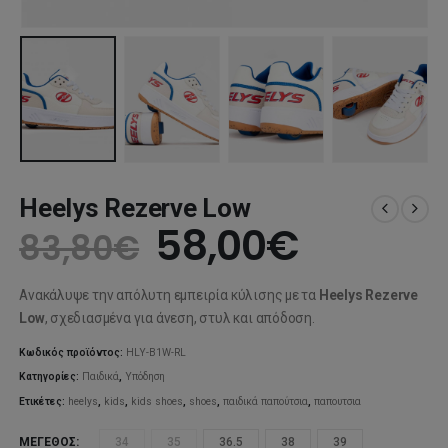
Heelys Rezerve Low
Original
Η
58,00
€
83,80
€
price
τρέχου
Ανακάλυψε την απόλυτη εμπειρία κύλισης με τα
Heelys Rezerve
was:
τιμή
Low
, σχεδιασμένα για άνεση, στυλ και απόδοση.
83,80€.
είναι:
Κωδικός προϊόντος:
HLY-B1W-RL
Κατηγορίες:
Παιδικά
,
Υπόδηση
58,00€
Ετικέτες:
heelys
,
kids
,
kids shoes
,
shoes
,
παιδικά παπούτσια
,
παπουτσια
ΜΈΓΕΘΟΣ
34
35
36.5
38
39