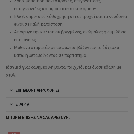
Χρησιμοποίησε πάντα κράνος, επιγονατίδες,
επιαγκωνίδες και προστατευτικά καρπών.
Έλεγξε πριν από κάθε χρήση ότι οι τροχοί και τα κορδόνια
είναι σε καλή κατάσταση.
Απόφυγε την κύλιση σε βρεγμένες, ανώμαλες ή αμμώδεις
επιφάνειες.
Μάθε να σταματάς με ασφάλεια, βάζοντας τα δάχτυλα
κάτω ή μεταβαίνοντας σε περπάτημα.
Ιδανικά για:
καθημερινή βόλτα, παιχνίδι και διασκέδαση με
στυλ.
ΕΠΙΠΛΈΟΝ ΠΛΗΡΟΦΟΡΊΕΣ
ΕΤΑΙΡΊΑ
ΜΠΟΡΕΊ ΕΠΊΣΗΣ ΝΑ ΣΑΣ ΑΡΈΣΟΥΝ: