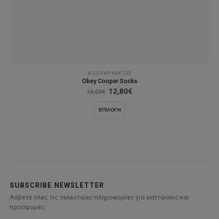
ΑΞΕΣΟΥΆΡ
,
ΚΆΛΤΣΕΣ
Obey Cooper Socks
Original
Η
12,80
€
16,00
€
price
τρέχουσα
was:
τιμή
Αυτό
ΕΠΙΛΟΓΉ
16,00€.
είναι:
το
12,80€.
προϊόν
έχει
πολλαπλές
παραλλαγές.
Οι
επιλογές
SUBSCRIBE NEWSLETTER
μπορούν
Λάβετε όλες τις τελευταίες πληροφορίες για εκπτώσεις και
να
προσφορές.
επιλεγούν
στη