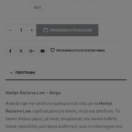
40.5
ΠΡΟΣΘΉΚΗ ΣΤΟ ΚΑΛΆΘΙ
ΠΡΟΣΘΉΚΗ ΣΤΗ ΛΊΣΤΑ ΕΠΙΘΥΜΙΏΝ
ΠΕΡΙΓΡΑΦΉ
Heelys Rezerve Low – Beige
Ανακάλυψε την απόλυτη εμπειρία κύλισης με τα
Heelys
Rezerve Low
, σχεδιασμένα για άνεση, στυλ και απόδοση. Το
λευκό επάνω μέρος με λείες επιφάνειες και λευκά ένθετα
πάνελ προσδίδει μοντέρνα αισθητική, ενώ το υποστηρικτικό