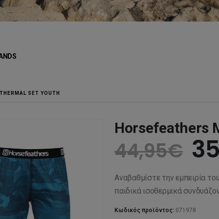
ANDS
THERMAL SET YOUTH
Horsefeathers 
Or
35
44,95
€
pr
Αναβαθμίστε την εμπειρία του
wa
παιδικά ισοθερμικά συνδυάζο
Κωδικός προϊόντος:
071978