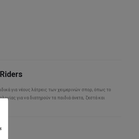
Riders
ιδικά για νέους λάτρεις των χειμερινών σπορ, όπως το
ογίας για να διατηρούν τα παιδιά άνετα, ζεστά και
ε