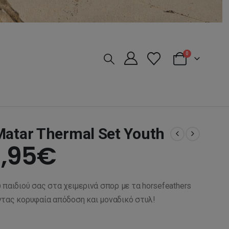
0
Matar Thermal Set Youth
iginal
Η
,95
€
ice
τρέχουσα
 παιδιού σας στα χειμερινά σπορ με τα horsefeathers
s:
τιμή
ντας κορυφαία απόδοση και μοναδικό στυλ!