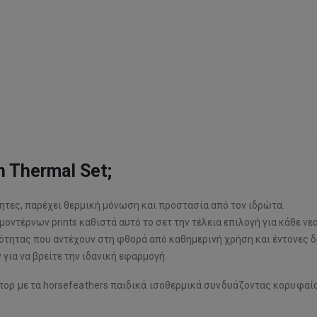
h Thermal Set;
τητες, παρέχει θερμική μόνωση και προστασία από τον ιδρώτα.
ντέρνων prints καθιστά αυτό το σετ την τέλεια επιλογή για κάθε νεαρ
τητας που αντέχουν στη φθορά από καθημερινή χρήση και έντονες 
για να βρείτε την ιδανική εφαρμογή.
πορ με τα horsefeathers παιδικά ισοθερμικά συνδυάζοντας κορυφαί