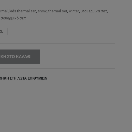
,95€.
είναι:
35,95€.
ermal
,
kids thermal set
,
snow
,
thermal set
,
winter
,
ισοθερμικά σετ
,
 ισοθερμικό σετ
XL
ΚΗ ΣΤΟ ΚΑΛΆΘΙ
ΉΚΗ ΣΤΗ ΛΊΣΤΑ ΕΠΙΘΥΜΙΏΝ