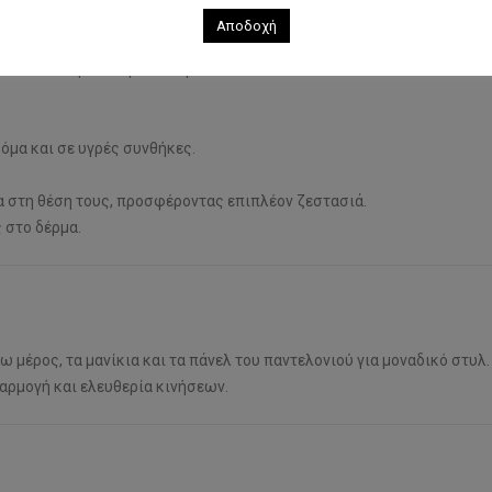
Αποδοχή
ία και άνεση κατά τη διάρκεια της δραστηριότητας.
στασία και μείωση των οσμών.
όμα και σε υγρές συνθήκες.
ια στη θέση τους, προσφέροντας επιπλέον ζεστασιά.
 στο δέρμα.
ω μέρος, τα μανίκια και τα πάνελ του παντελονιού για μοναδικό στυλ.
ρμογή και ελευθερία κινήσεων.