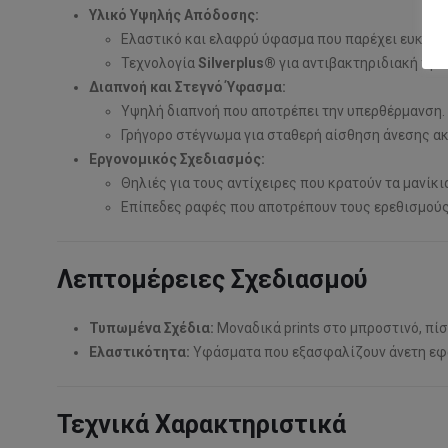
Υλικό Υψηλής Απόδοσης:
Ελαστικό και ελαφρύ ύφασμα που παρέχει ευκινησ
Τεχνολογία
Silverplus®
για αντιβακτηριδιακή προ
Διαπνοή και Στεγνό Ύφασμα:
Υψηλή διαπνοή που αποτρέπει την υπερθέρμανση.
Γρήγορο στέγνωμα για σταθερή αίσθηση άνεσης ακ
Εργονομικός Σχεδιασμός:
Θηλιές για τους αντίχειρες που κρατούν τα μανίκ
Επίπεδες ραφές που αποτρέπουν τους ερεθισμούς
Λεπτομέρειες Σχεδιασμού
Τυπωμένα Σχέδια:
Μοναδικά prints στο μπροστινό, πίσ
Ελαστικότητα:
Υφάσματα που εξασφαλίζουν άνετη εφα
Τεχνικά Χαρακτηριστικά