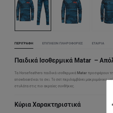
ΠΕΡΙΓΡΑΦΉ
ΕΠΙΠΛΈΟΝ ΠΛΗΡΟΦΟΡΊΕΣ
ΕΤΑΙΡΊΑ
Παιδικά Ισοθερμικά Matar – Απόλ
Τα Horsefeathers παιδικά ισοθερμικά
Matar
προσφέρουν την
snowboard και το σκι. Το σετ περιλαμβάνει μακρυμάνικο μπ
στυλάτα στις πιο ακραίες συνθήκες.
Κύρια Χαρακτηριστικά