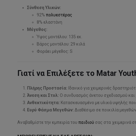
Σύνθεση Υλικών:
92%
πολυεστέρας
8% ελαστάνη
Μέγεθος:
Ύψος μοντέλου: 135 εκ.
Βάρος μοντέλου: 29 κιλά
Φοράει μέγεθος: S
Γιατί να Επιλέξετε το Matar Yout
Πλήρης Προστασία:
Ιδανικό για χειμερινές δραστηριό
Άνεση και Στυλ:
Ο συνδυασμός άνετου σχεδιασμού και μο
Ανθεκτικότητα:
Κατασκευασμένο με υλικά υψηλής ποιό
Ευρύ Φάσμα Μεγεθών:
Διαθέσιμο σε ποικιλία μεγεθών 
Αναβαθμίστε την εμπειρία του
παιδιού
σας στα χειμερινά σ