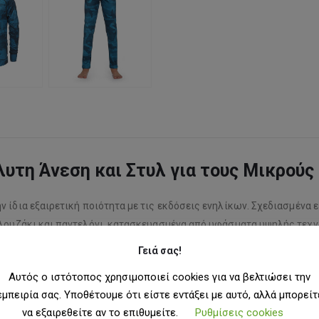
υτη Άνεση και Στυλ για τους Μικρούς 
 ίδια εξαιρετική ποιότητα με τις εκδόσεις ενηλίκων. Σχεδιασμένα ε
λουζάκι και παντελόνι, κατασκευασμένα από υφάσματα υψηλής τεχνολ
Γειά σας!
Αυτός ο ιστότοπος χρησιμοποιεί cookies για να βελτιώσει την
εμπειρία σας. Υποθέτουμε ότι είστε εντάξει με αυτό, αλλά μπορείτ
να εξαιρεθείτε αν το επιθυμείτε.
Ρυθμίσεις cookies