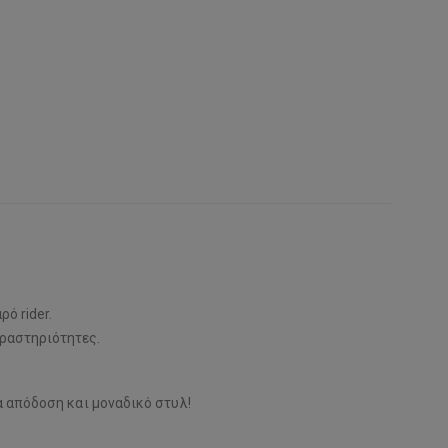
ό rider.
δραστηριότητες.
α απόδοση και μοναδικό στυλ!