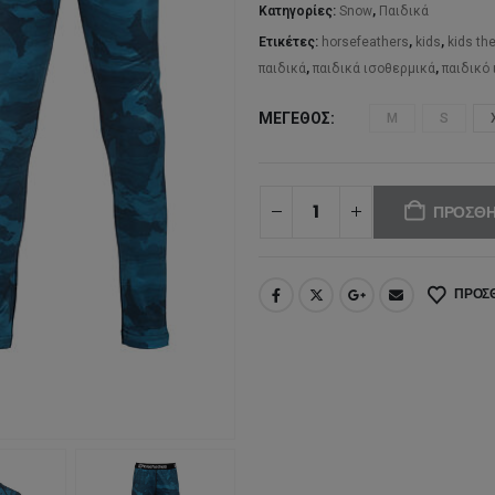
44
Κατηγορίες:
Snow
,
Παιδικά
Ετικέτες:
horsefeathers
,
kids
,
kids th
παιδικά
,
παιδικά ισοθερμικά
,
παιδικό
ΜΈΓΕΘΟΣ
M
S
ΠΡΟΣΘΉ
ΠΡΟΣΘ