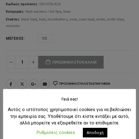
28,00€.
Κωδικός προϊόντος:
039107BLACK
Κατηγορίες:
Neck warmers / full face
,
Snow
Ετικέτες:
black hood
,
hood
,
horsefeathers
,
snow
,
snow hood
,
winter
,
winter hood
,
κουκούλα
ΜΈΓΕΘΟΣ
OS
ΠΡΟΣΘΉΚΗ ΣΤΟ ΚΑΛΆΘΙ
ΠΡΟΣΘΉΚΗ ΣΤΗ ΛΊΣΤΑ ΕΠΙΘΥΜΙΏΝ
Γειά σας!
ΠΕΡΙΓΡΑΦΉ
Αυτός ο ιστότοπος χρησιμοποιεί cookies για να βελτιώσει
την εμπειρία σας. Υποθέτουμε ότι είστε εντάξει με αυτό,
αλλά μπορείτε να εξαιρεθείτε αν το επιθυμείτε.
Το
Ayda Riding Hood
από την
Horsefeathers
είναι ένα τεχνικό
Ρυθμίσεις cookies
Αποδοχή
και άνετο hood fleece, σχεδιασμένο για προστασία και