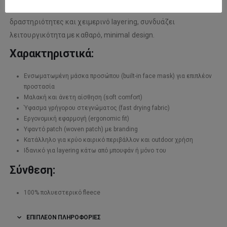
ζεστασιά σε χαμηλές θερμοκρασίες. Ιδανικό για outdoor
δραστηριότητες και χειμερινό layering, συνδυάζει
λειτουργικότητα με καθαρό, minimal design.
Χαρακτηριστικά:
Ενσωματωμένη μάσκα προσώπου (built-in face mask) για επιπλέον
προστασία
Μαλακή και άνετη αίσθηση (soft comfort)
Ύφασμα γρήγορου στεγνώματος (fast drying fabric)
Εργονομική εφαρμογή (ergonomic fit)
Υφαντό patch (woven patch) με branding
Κατάλληλο για κρύο καιρικό περιβάλλον και outdoor χρήση
Ιδανικό για layering κάτω από μπουφάν ή μόνο του
Σύνθεση:
100% πολυεστερικό fleece
ΕΠΙΠΛΈΟΝ ΠΛΗΡΟΦΟΡΊΕΣ