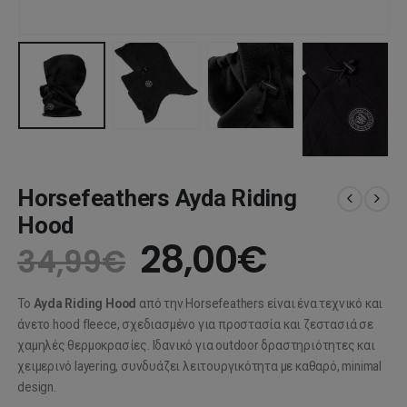
Horsefeathers Ayda Riding
Hood
Original
Η
28,00
€
34,99
€
price
τρέχου
Το
Ayda Riding Hood
από την
Horsefeathers
είναι ένα τεχνικό και
was:
τιμή
άνετο hood fleece, σχεδιασμένο για προστασία και ζεστασιά σε
χαμηλές θερμοκρασίες. Ιδανικό για outdoor δραστηριότητες και
34,99€.
είναι:
χειμερινό layering, συνδυάζει λειτουργικότητα με καθαρό, minimal
design.