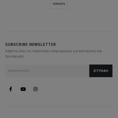
Αυτό
ΕΠΙΛΟΓΉ
το
προϊόν
έχει
πολλαπλές
παραλλαγές.
Οι
επιλογές
SUBSCRIBE NEWSLETTER
μπορούν
Λάβετε όλες τις τελευταίες πληροφορίες για εκπτώσεις και
να
προσφορές.
επιλεγούν
στη
σελίδα
του
προϊόντος