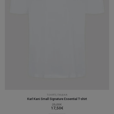
του
προϊόντος
T-SHIRTS
,
ΠΑΙΔΙΚΆ
Karl Kani Small Signature Essential T-shirt
25,00
€
17,50
€