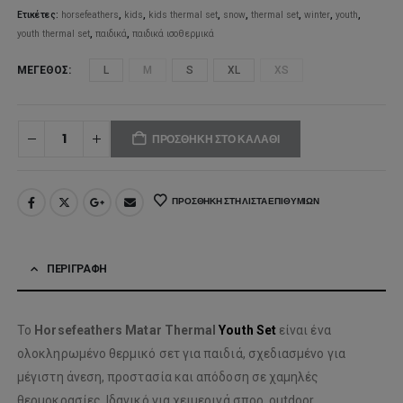
35,95€
Ετικέτες:
horsefeathers
,
kids
,
kids thermal set
,
snow
,
thermal set
,
winter
,
youth
,
youth thermal set
,
παιδικά
,
παιδικά ισοθερμικά
ΜΈΓΕΘΟΣ
L
M
S
XL
XS
ΠΡΟΣΘΉΚΗ ΣΤΟ ΚΑΛΆΘΙ
ΠΡΟΣΘΉΚΗ ΣΤΗ ΛΊΣΤΑ ΕΠΙΘΥΜΙΏΝ
ΠΕΡΙΓΡΑΦΉ
Το
Horsefeathers Matar Thermal
Youth Set
είναι ένα
ολοκληρωμένο θερμικό σετ για παιδιά, σχεδιασμένο για
μέγιστη άνεση, προστασία και απόδοση σε χαμηλές
θερμοκρασίες. Ιδανικό για χειμερινά σπορ, outdoor