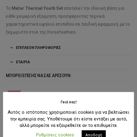
Το
Matar Thermal Youth Set
αποτελεί την ιδανική βάση για
κάθε χειμερινή εξόρμηση, προσφέροντας τεχνικά
χαρακτηριστικά υψηλού επιπέδου σε παιδική εφαρμογή, με το
ξεχωριστό στυλ της Horsefeathers.
ΕΠΙΠΛΈΟΝ ΠΛΗΡΟΦΟΡΊΕΣ
ΕΤΑΙΡΊΑ
ΜΠΟΡΕΊ ΕΠΊΣΗΣ ΝΑ ΣΑΣ ΑΡΈΣΟΥΝ:
-20%
Γειά σας!
Αυτός ο ιστότοπος χρησιμοποιεί cookies για να βελτιώσει
την εμπειρία σας. Υποθέτουμε ότι είστε εντάξει με αυτό,
αλλά μπορείτε να εξαιρεθείτε αν το επιθυμείτε.
Ρυθμίσεις cookies
Αποδοχή