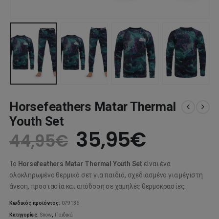
Horsefeathers Matar Thermal
Youth Set
Original
Η
35,95
€
44,95
€
price
τρέχου
Το
Horsefeathers Matar Thermal Youth Set
είναι ένα
was:
τιμή
ολοκληρωμένο θερμικό σετ για παιδιά, σχεδιασμένο για μέγιστη
άνεση, προστασία και απόδοση σε χαμηλές θερμοκρασίες.
44,95€.
είναι:
Κωδικός προϊόντος:
079136
Κατηγορίες:
Snow
,
Παιδικά