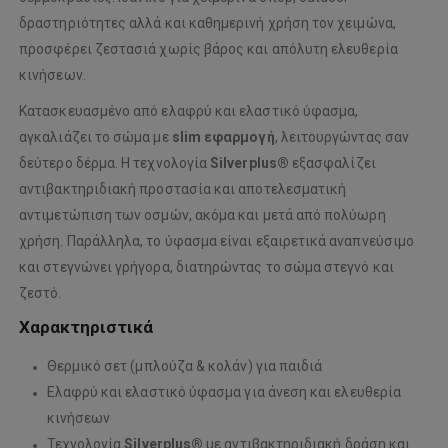
δραστηριότητες αλλά και καθημερινή χρήση τον χειμώνα,
προσφέρει ζεστασιά χωρίς βάρος και απόλυτη ελευθερία
κινήσεων.
Κατασκευασμένο από ελαφρύ και ελαστικό ύφασμα,
αγκαλιάζει το σώμα με
slim εφαρμογή
, λειτουργώντας σαν
δεύτερο δέρμα. Η τεχνολογία
Silverplus®
εξασφαλίζει
αντιβακτηριδιακή προστασία και αποτελεσματική
αντιμετώπιση των οσμών, ακόμα και μετά από πολύωρη
χρήση. Παράλληλα, το ύφασμα είναι εξαιρετικά αναπνεύσιμο
και στεγνώνει γρήγορα, διατηρώντας το σώμα στεγνό και
ζεστό.
Χαρακτηριστικά
Θερμικό σετ (μπλούζα & κολάν) για παιδιά
Ελαφρύ και ελαστικό ύφασμα για άνεση και ελευθερία
κινήσεων
Τεχνολογία
Silverplus®
με αντιβακτηριδιακή δράση και