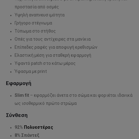
προστασία από οσμές
Υψηλή αναπνευσιμότητα
Γρήγορο στέγνωμα
Τύπωμα στο στήθος
Οπές για τους αντίχειρες στα μανίκια
Επίπεδες ραφές για αποφυγή ερεθισμών
Ελαστική μέση για σταθερή εφαρμογή
Υφαντό patch στο κάτω μέρος
Ύφασμα με print
Εφαρμογή
Slim fit
– εφαρμόζει άνετα στο σώμα και φοριέται ιδανικά
ως ισοθερμικό πρώτο στρώμα
Σύνθεση
92%
Πολυεστέρας
8% Σπάντεξ