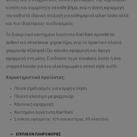
κίνηση και κομψότητα σε κάθε βήμα, ενώ η άνετη εφαρμογή
την καθιστά ιδανική επιλογή για καθημερινά urban looks αλλά
και πιο ιδιαίτερους συνδυασμούς.
Το διακριτικό κεντημένο λογότυπο Karl Kani προσθέτει
αυθεντικό streetwear χαρακτήρα, ενώ το πρακτικό πλαϊνό
φερμουάρ εξασφαλίζει εύκολη εφαρμογή και άψογη
εφαρμογή στη μέση. Συνδύασέ τη με sneakers, boots ή ένα
cropped hoodie για ένα ολοκληρωμένο street style outfit.
Χαρακτηριστικά προϊόντος:
Πλισέ σχεδιασμός για κομψή κίνηση
Πλαϊνό κλείσιμο με φερμουάρ
Κανονική εφαρμογή
Κεντημένο λογότυπο Karl Kani
Σύνθεση υφάσματος: 92% πολυεστέρας, 8% ελαστάνη
ΕΠΙΠΛΈΟΝ ΠΛΗΡΟΦΟΡΊΕΣ