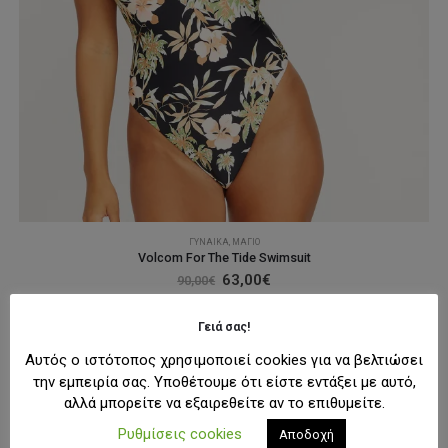
ΓΥΝΑΊΚΑ
,
ΜΑΓΙΌ
Volcom For The Tide Swimsuit
Original
Η
63,00
€
90,00
€
price
τρέχουσα
was:
τιμή
Αυτό
ΕΠΙΛΟΓΉ
90,00€.
είναι:
Γειά σας!
το
63,00€.
προϊόν
Αυτός ο ιστότοπος χρησιμοποιεί cookies για να βελτιώσει
έχει
την εμπειρία σας. Υποθέτουμε ότι είστε εντάξει με αυτό,
-30%
πολλαπλές
αλλά μπορείτε να εξαιρεθείτε αν το επιθυμείτε.
παραλλαγές.
Ρυθμίσεις cookies
Αποδοχή
Οι