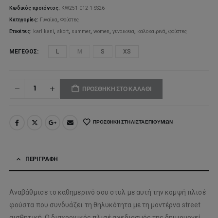
Κωδικός προϊόντος:
KW251-012-1-SS26
Κατηγορίες:
Γυναίκα
,
Φούστες
Ετικέτες:
karl kani
,
skort
,
summer
,
women
,
γυναικεια
,
καλοκαιρινά
,
φούστες
ΜΈΓΕΘΟΣ
L
M
S
XS
ΠΡΟΣΘΉΚΗ ΣΤΟ ΚΑΛΆΘΙ
ΠΡΟΣΘΉΚΗ ΣΤΗ ΛΊΣΤΑ ΕΠΙΘΥΜΙΏΝ
ΠΕΡΙΓΡΑΦΉ
Αναβάθμισε το καθημερινό σου στυλ με αυτή την κομψή πλισέ
φούστα που συνδυάζει τη θηλυκότητα με τη μοντέρνα street
αισθητική. Ο διαχρονικός πλισέ σχεδιασμός της δημιουργεί