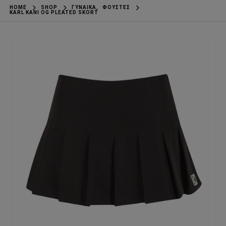
HOME
SHOP
ΓΥΝΑΊΚΑ
,
ΦΟΎΣΤΕΣ
KARL KANI OG PLEATED SKORT