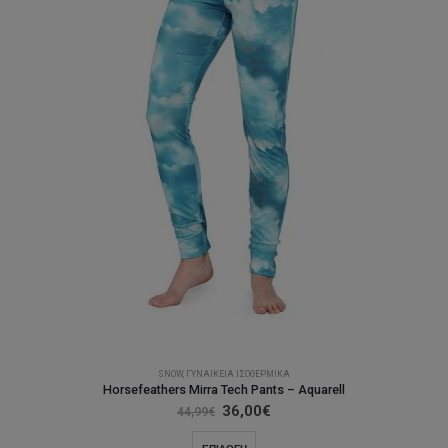
να
επιλεγούν
στη
σελίδα
του
προϊόντος
SNOW
,
ΓΥΝΑΙΚΕΊΑ ΙΣΟΘΕΡΜΙΚΆ
Horsefeathers Mirra Tech Pants – Aquarell
Original
Η
36,00
€
44,99
€
price
τρέχουσα
was:
τιμή
Αυτό