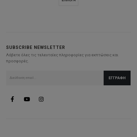
ΕΠΙΛΟΓΉ
44,99€.
είναι:
το
36,00€.
προϊόν
έχει
πολλαπλές
παραλλαγές.
Οι
επιλογές
SUBSCRIBE NEWSLETTER
μπορούν
Λάβετε όλες τις τελευταίες πληροφορίες για εκπτώσεις και
να
προσφορές.
επιλεγούν
στη
σελίδα
του
προϊόντος