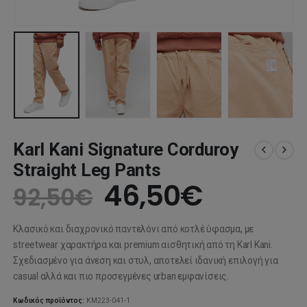
Karl Kani Signature Corduroy
Straight Leg Pants
Original
Η
46,50
€
92,50
€
price
τρέχου
Κλασικό και διαχρονικό παντελόνι από κοτλέ ύφασμα, με
was:
τιμή
streetwear χαρακτήρα και premium αισθητική από τη
Karl Kani
.
Σχεδιασμένο για άνεση και στυλ, αποτελεί ιδανική επιλογή για
92,50€.
είναι:
casual αλλά και πιο προσεγμένες urban εμφανίσεις.
Κωδικός προϊόντος:
KM223-041-1