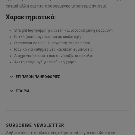
casual αλλά και πιο προσεγμένες urban εμφανίσεις.
Χαρακτηριστικά:
Straight leg γραμμή για άνετη και ισορροπημένη εφαρμογή
Κοτλέ (corduroy) ύφασμα με απαλή υφή
Streetwear design με υπογραφή της
Karl Kani
Ιδανικό για καθημερινές και urban εμφανίσεις
Διαχρονικό κομμάτι που συνδυάζεται εύκολα
Άνετη εφαρμογή για πολύωρη χρήση
ΕΠΙΠΛΈΟΝ ΠΛΗΡΟΦΟΡΊΕΣ
ΕΤΑΙΡΊΑ
SUBSCRIBE NEWSLETTER
Λάβετε όλες τις τελευταίες πληροφορίες για εκπτώσεις και