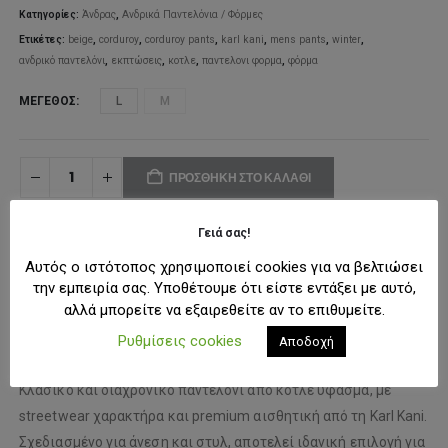
46,50€
Κατηγορίες:
Άνδρας
,
Ανδρικά Παντελόνια / Φόρμες
Ετικέτες:
beige
,
corduroy
,
corduroy pants
,
karl kani
,
mens pants
,
winter
,
ανδρικό παντελόνι
,
εκπτώσεις
,
κοτλε
,
παντελονι φορμα
,
φόρμα
ΜΈΓΕΘΟΣ
L
M
ΠΡΟΣΘΉΚΗ ΣΤΟ ΚΑΛΆΘΙ
Γειά σας!
ΠΡΟΣΘΉΚΗ ΣΤΗ ΛΊΣΤΑ ΕΠΙΘΥΜΙΏΝ
Αυτός ο ιστότοπος χρησιμοποιεί cookies για να βελτιώσει
την εμπειρία σας. Υποθέτουμε ότι είστε εντάξει με αυτό,
αλλά μπορείτε να εξαιρεθείτε αν το επιθυμείτε.
ΠΕΡΙΓΡΑΦΉ
Ρυθμίσεις cookies
Αποδοχή
Κλασικό και διαχρονικό παντελόνι από κοτλέ ύφασμα, με
streetwear χαρακτήρα και premium αισθητική από τη
Karl Kani
.
Σχεδιασμένο για άνεση και στυλ, αποτελεί ιδανική επιλογή για