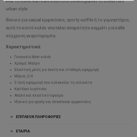
ενώ το iconic Karl Kani λογότυπο ολοκληρώνει το αυθεντικό
urban style.
Ιδανικό για casual εμφανίσεις, sporty outfits ή το γυμναστήριο,
αυτό το κοντό κολάν αποτελεί απαραίτητο κομμάτι για κάθε
σύγχρονη γκαρνταρόμπα.
Χαρακτηριστικά:
Γυναικείο biker κολάν
Χρώμα: Μαύρο
Ελαστική μέση για άνετη και σταθερή εφαρμογή
Μήκος 2/4
Στενή εφαρμογή που κολακεύει τη σιλουέτα
Karl Kani λογότυπο
Απαλό και ελαστικό ύφασμα
Ιδανικό για sporty και streetwear εμφανίσεις
ΕΠΙΠΛΈΟΝ ΠΛΗΡΟΦΟΡΊΕΣ
ΕΤΑΙΡΊΑ