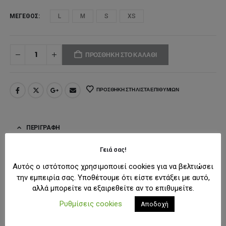
ΜΈΓΕΘΟΣ
L
M
S
XS
ΠΡΟΣΘΉΚΗ ΣΤΟ ΚΑΛΆΘΙ
ΠΡΟΣΘΉΚΗ ΣΤΗ ΛΊΣΤΑ ΕΠΙΘΥΜΙΏΝ
ΠΕΡΙΓΡΑΦΉ
Γειά σας!
Αναβάθμισε το καθημερινό σου streetwear look με το
Karl Kani
Αυτός ο ιστότοπος χρησιμοποιεί cookies για να βελτιώσει
Signature Essential
γυναικείο biker κολάν. Με εφαρμοστή
την εμπειρία σας. Υποθέτουμε ότι είστε εντάξει με αυτό,
αλλά μπορείτε να εξαιρεθείτε αν το επιθυμείτε.
γραμμή και ελαστική μέση, προσφέρει άνετη και σταθερή
εφαρμογή που αγκαλιάζει ιδανικά το σώμα. Το ελαστικό
Ρυθμίσεις cookies
Αποδοχή
ύφασμα εξασφαλίζει ελευθερία κινήσεων και απαλή αίσθηση,