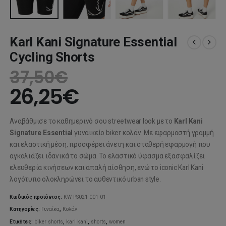
Karl Kani Signature Essential
Cycling Shorts
37,50
€
26,25
€
Αναβάθμισε το καθημερινό σου streetwear look με το
Karl Kani
Signature Essential
γυναικείο biker κολάν. Με εφαρμοστή γραμμή
και ελαστική μέση, προσφέρει άνετη και σταθερή εφαρμογή που
αγκαλιάζει ιδανικά το σώμα. Το ελαστικό ύφασμα εξασφαλίζει
ελευθερία κινήσεων και απαλή αίσθηση, ενώ το iconic Karl Kani
λογότυπο ολοκληρώνει το αυθεντικό urban style.
Κωδικός προϊόντος:
KW-PS021-001-01
Κατηγορίες:
Γυναίκα
,
Κολάν
Ετικέτες:
biker shorts
,
karl kani
,
shorts
,
women