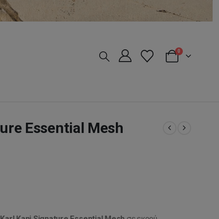
0
ture Essential Mesh
α
Karl Kani Signature Essential Mesh
σε εκρού