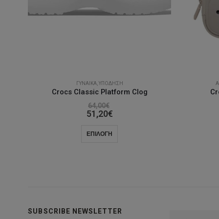
ΓΥΝΑΊΚΑ
,
ΥΠΌΔΗΣΗ
Α
Crocs Classic Platform Clog
Cr
64,00
€
51,20
€
Αυτό
ΕΠΙΛΟΓΉ
το
προϊόν
έχει
πολλαπλές
παραλλαγές.
Οι
SUBSCRIBE NEWSLETTER
επιλογές