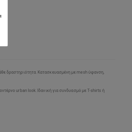
ε
κάθε δραστηριότητα. Κατασκευασμένη με mesh ύφανση,
τέρνο urban look. Ιδανική για συνδυασμό με T-shirts ή