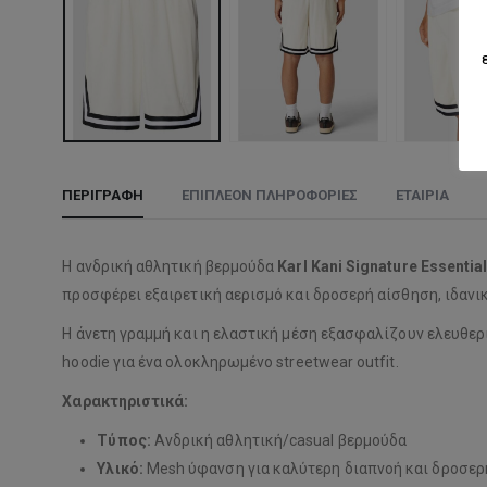
ΠΕΡΙΓΡΑΦΉ
ΕΠΙΠΛΈΟΝ ΠΛΗΡΟΦΟΡΊΕΣ
ΕΤΑΙΡΊΑ
Η ανδρική αθλητική βερμούδα
Karl Kani Signature Essentia
προσφέρει εξαιρετική αερισμό και δροσερή αίσθηση, ιδανικ
Η άνετη γραμμή και η ελαστική μέση εξασφαλίζουν ελευθερία
hoodie για ένα ολοκληρωμένο streetwear outfit.
Χαρακτηριστικά:
Τύπος:
Ανδρική αθλητική/casual βερμούδα
Υλικό:
Mesh ύφανση για καλύτερη διαπνοή και δροσερ