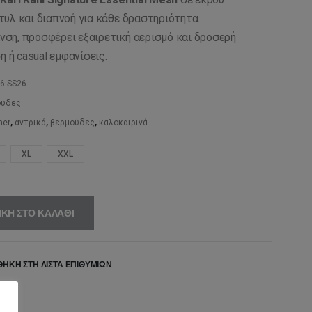
υλ και διαπνοή για κάθε δραστηριότητα.
ση, προσφέρει εξαιρετική αερισμό και δροσερή
η ή casual εμφανίσεις.
6-SS26
ούδες
er
,
αντρικά
,
βερμούδες
,
καλοκαιρινά
XL
XXL
ΚΗ ΣΤΟ ΚΑΛΆΘΙ
ΉΚΗ ΣΤΗ ΛΊΣΤΑ ΕΠΙΘΥΜΙΏΝ