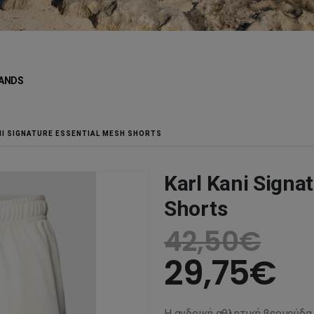
ANDS
NI SIGNATURE ESSENTIAL MESH SHORTS
Karl Kani Signa
Shorts
42,50
€
29,75
€
Η ανδρική αθλητική βερμούδ