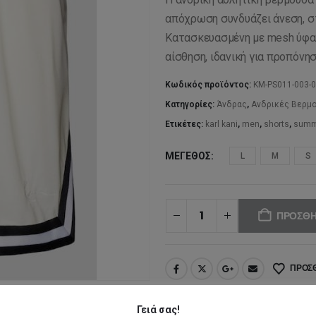
απόχρωση συνδυάζει άνεση, στ
Κατασκευασμένη με mesh ύφαν
αίσθηση, ιδανική για προπόνησ
Κωδικός προϊόντος:
KM-PS011-003-0
Κατηγορίες:
Άνδρας
,
Ανδρικές Βερμ
Ετικέτες:
karl kani
,
men
,
shorts
,
summ
ΜΈΓΕΘΟΣ
L
M
S
ΠΡΟΣΘΉ
ΠΡΟΣΘ
Γειά σας!