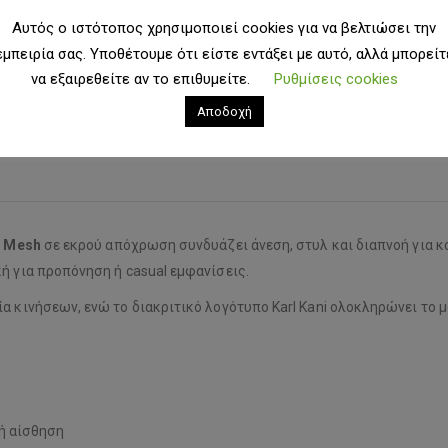
Αυτός ο ιστότοπος χρησιμοποιεί cookies για να βελτιώσει την
εμπειρία σας. Υποθέτουμε ότι είστε εντάξει με αυτό, αλλά μπορείτ
να εξαιρεθείτε αν το επιθυμείτε.
Ρυθμίσεις cookies
Αποδοχή
l Mesh
σε εκρού απόχρωση συνδυάζει άνεση, στυλ και διαπνοή για 
ή για προπόνηση ή casual εμφανίσεις.
 κινήσεων, ενώ το διακριτικό λογότυπο Karl Kani ολοκληρώνει το μον
ή αίσθηση