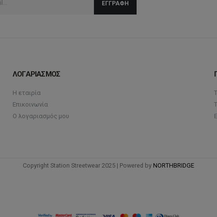
μπορούν
να
να
επιλ
επιλεγούν
στη
στη
σελί
σελίδα
του
του
προϊ
ΛΟΓΑΡΙΑΣΜΟΣ
προϊόντος
Η εταιρία
Επικοινωνία
Ο λογαριασμός μου
Copyright Station Streetwear 2025 | Powered by
NORTHBRIDGE