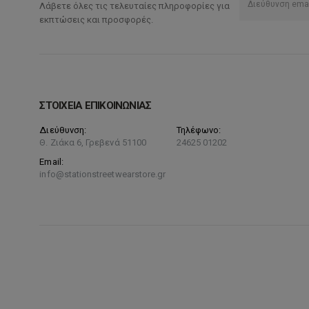
Λάβετε όλες τις τελευταίες πληροφορίες για
μπορούν
εκπτώσεις και προσφορές.
να
επιλεγούν
στη
σελίδα
του
ΣΤΟΙΧΕΙΑ ΕΠΙΚΟΙΝΩΝΙΑΣ
προϊόντος
Διεύθυνση:
Τηλέφωνο:
Θ. Ζιάκα 6, Γρεβενά 51100
24625 01202
Email:
info@stationstreetwearstore.gr