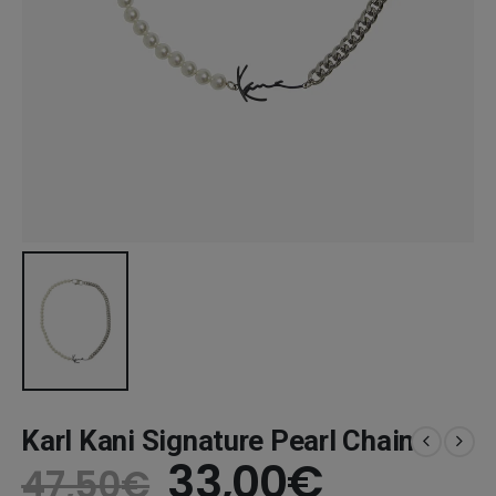
Karl Kani Signature Pearl Chain
Original
Η
33,00
€
47,50
€