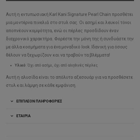
Αυτή η εντυπωσιακή Karl Kani Signature Pearl Chain προσθέτει
μια μοντέρνα πινελιά στο στυλ σας. Οι ασημί και λευκοί τόνοι
αποπνέουν κομψότητα, ενώ οι πέρλες προσδίδουν έναν
διαχρονικό χαρακτήρα. Φορέστε την μόνη της ή συνδυάστε την
με άλλα κοσμήματα για ένα μοναδικό look. Ιδανική για όσους
θέλουν να ξεχωρίζουν και να τραβούν τα βλέμματα!
Υλικό
: Όχι από ασήμι, όχι από αληθινές πέρλες
Αυτή η αλυσίδα είναι το απόλυτο αξεσουάρ για να προσθέσετε
στυλ και λάμψη σε κάθε εμφάνιση.
ΕΠΙΠΛΈΟΝ ΠΛΗΡΟΦΟΡΊΕΣ
ΕΤΑΙΡΊΑ