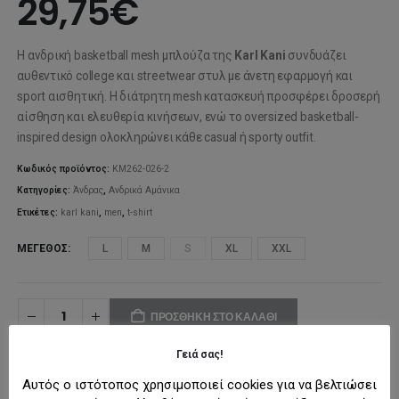
29,75
€
Η ανδρική basketball mesh μπλούζα της
Karl Kani
συνδυάζει
αυθεντικό college και streetwear στυλ με άνετη εφαρμογή και
sport αισθητική. Η διάτρητη mesh κατασκευή προσφέρει δροσερή
αίσθηση και ελευθερία κινήσεων, ενώ το oversized basketball-
inspired design ολοκληρώνει κάθε casual ή sporty outfit.
Κωδικός προϊόντος:
KM262-026-2
Κατηγορίες:
Άνδρας
,
Ανδρικά Αμάνικα
Ετικέτες:
karl kani
,
men
,
t-shirt
ΜΈΓΕΘΟΣ
L
M
S
XL
XXL
ΠΡΟΣΘΉΚΗ ΣΤΟ ΚΑΛΆΘΙ
Γειά σας!
ΠΡΟΣΘΉΚΗ ΣΤΗ ΛΊΣΤΑ ΕΠΙΘΥΜΙΏΝ
Αυτός ο ιστότοπος χρησιμοποιεί cookies για να βελτιώσει