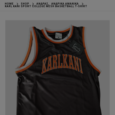
HOME
SHOP
ΆΝΔΡΑΣ
,
ΑΝΔΡΙΚΆ ΑΜΆΝΙΚΑ
KARL KANI SPORT COLLEGE MESH BASKETBALL T-SHIRT