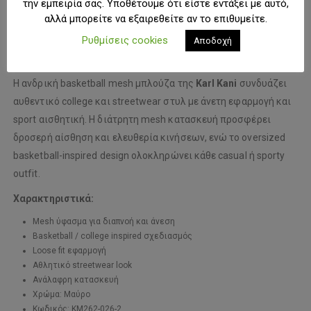
την εμπειρία σας. Υποθέτουμε ότι είστε εντάξει με αυτό,
αλλά μπορείτε να εξαιρεθείτε αν το επιθυμείτε.
ΠΕΡΙΓΡΑΦΉ
Ρυθμίσεις cookies
Αποδοχή
Η ανδρική basketball mesh μπλούζα της
Karl Kani
συνδυάζει
αυθεντικό college και streetwear στυλ με άνετη εφαρμογή και
sport αισθητική. Η διάτρητη mesh κατασκευή προσφέρει
δροσερή αίσθηση και ελευθερία κινήσεων, ενώ το oversized
basketball-inspired design ολοκληρώνει κάθε casual ή sporty
outfit.
Χαρακτηριστικά:
Mesh ύφασμα για διαπνοή και άνεση
Basketball / college inspired σχεδιασμός
Loose fit εφαρμογή
Αθλητικό streetwear look
Ανάλαφρη κατασκευή
Χρώμα: Μαύρο
Κωδικός: KM262-026-2