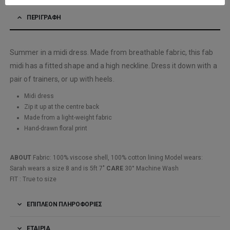
ΠΕΡΙΓΡΑΦΉ
Summer in a midi dress. Made from breathable fabric, this fab
midi has a fitted shape and a high neckline. Dress it down with a
pair of trainers, or up with heels.
Midi dress
Zip it up at the centre back
Made from a light-weight fabric
Hand-drawn floral print
ABOUT
Fabric: 100% viscose shell, 100% cotton lining Model wears:
Sarah wears a size 8 and is 5ft 7″
CARE
30° Machine Wash
FIT :
True to size
ΕΠΙΠΛΈΟΝ ΠΛΗΡΟΦΟΡΊΕΣ
ΕΤΑΙΡΊΑ