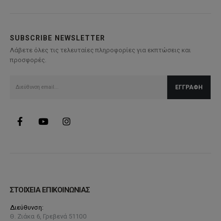
παραλλαγές.
Οι
επιλογές
SUBSCRIBE NEWSLETTER
μπορούν
Λάβετε όλες τις τελευταίες πληροφορίες για εκπτώσεις και
να
προσφορές.
επιλεγούν
στη
σελίδα
του
προϊόντος
ΣΤΟΙΧΕΙΑ ΕΠΙΚΟΙΝΩΝΙΑΣ
Διεύθυνση:
Θ. Ζιάκα 6, Γρεβενά 51100