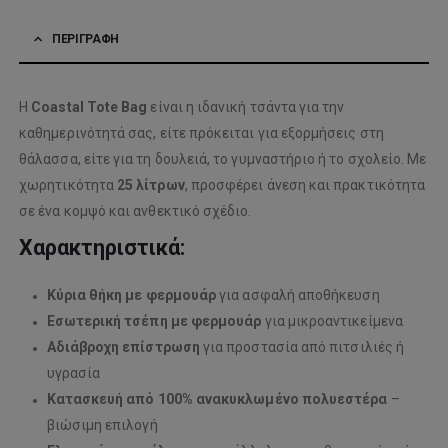
ΠΕΡΙΓΡΑΦΉ
Η
Coastal Tote Bag
είναι η ιδανική τσάντα για την
καθημερινότητά σας, είτε πρόκειται για εξορμήσεις στη
θάλασσα, είτε για τη δουλειά, το γυμναστήριο ή το σχολείο. Με
χωρητικότητα
25 λίτρων
, προσφέρει άνεση και πρακτικότητα
σε ένα κομψό και ανθεκτικό σχέδιο.
Χαρακτηριστικά:
Κύρια θήκη με φερμουάρ
για ασφαλή αποθήκευση
Εσωτερική τσέπη με φερμουάρ
για μικροαντικείμενα
Αδιάβροχη επίστρωση
για προστασία από πιτσιλιές ή
υγρασία
Κατασκευή από 100% ανακυκλωμένο πολυεστέρα
–
βιώσιμη επιλογή