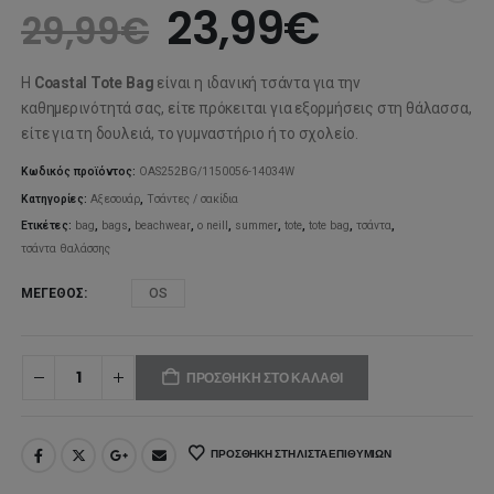
Original
Η
23,99
€
29,99
€
price
τρέχουσ
Η
Coastal Tote Bag
είναι η ιδανική τσάντα για την
was:
τιμή
καθημερινότητά σας, είτε πρόκειται για εξορμήσεις στη θάλασσα,
είτε για τη δουλειά, το γυμναστήριο ή το σχολείο.
29,99€.
είναι:
Κωδικός προϊόντος:
OAS252BG/1150056-14034W
23,99€.
Κατηγορίες:
Αξεσουάρ
,
Τσάντες / σακίδια
Ετικέτες:
bag
,
bags
,
beachwear
,
o neill
,
summer
,
tote
,
tote bag
,
τσάντα
,
τσάντα θαλάσσης
ΜΈΓΕΘΟΣ
OS
ΠΡΟΣΘΉΚΗ ΣΤΟ ΚΑΛΆΘΙ
ΠΡΟΣΘΉΚΗ ΣΤΗ ΛΊΣΤΑ ΕΠΙΘΥΜΙΏΝ