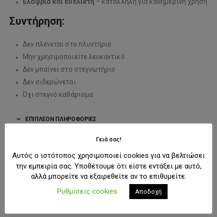
Ελαφριά και ευέλικτη
– κατάλληλη για καθημερινή χρήση
Συντήρηση:
Δεν πλένεται στο πλυντήριο
Μην χρησιμοποιείτε λευκαντικό
Δεν μπαίνει στο στεγνωτήριο
Δεν σιδερώνεται
Όχι στεγνό καθάρισμα
ΕΠΙΠΛΈΟΝ ΠΛΗΡΟΦΟΡΊΕΣ
Γειά σας!
ΕΤΑΙΡΊΑ
Αυτός ο ιστότοπος χρησιμοποιεί cookies για να βελτιώσει
ΜΠΟΡΕΊ ΕΠΊΣΗΣ ΝΑ ΣΑΣ ΑΡΈΣΟΥΝ:
την εμπειρία σας. Υποθέτουμε ότι είστε εντάξει με αυτό,
αλλά μπορείτε να εξαιρεθείτε αν το επιθυμείτε.
Ρυθμίσεις cookies
Αποδοχή
-50%