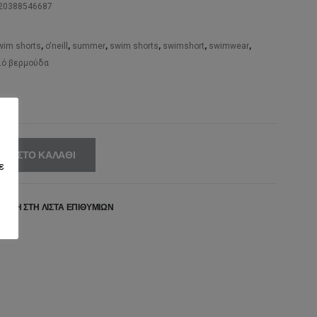
,99€.
είναι:
720388546687
49,00€.
im shorts
,
o'neill
,
summer
,
swim shorts
,
swimshort
,
swimwear
,
ιό βερμούδα
ΚΗ ΣΤΟ ΚΑΛΆΘΙ
ε
ΉΚΗ ΣΤΗ ΛΊΣΤΑ ΕΠΙΘΥΜΙΏΝ