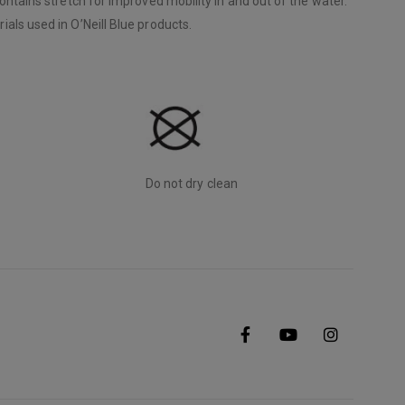
ontains stretch for improved mobility in and out of the water.
als used in O’Neill Blue products.
Do not dry clean