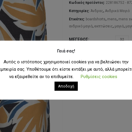
69
Κωδικός προϊόντος:
228186752 - 8
Κατηγορίες:
Άνδρας
,
Ανδρικά Μαγιό
Ετικέτες:
boardshorts
,
mens
,
mens sw
ανδρικό μαγιό
,
εκπτώσεις
,
μαγιό
,
μαγ
ΜΈΓΕΘΟΣ
32
Γειά σας!
Αυτός ο ιστότοπος χρησιμοποιεί cookies για να βελτιώσει την
ΠΡΟΣΘΉ
εμπειρία σας. Υποθέτουμε ότι είστε εντάξει με αυτό, αλλά μπορείτ
να εξαιρεθείτε αν το επιθυμείτε.
Ρυθμίσεις cookies
ΠΡΟΣΘ
Αποδοχή