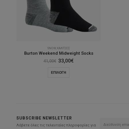
SNOW
,
ΚΆΛΤΣΕΣ
Burton Weekend Midweight Socks
Original
Η
33,00
€
41,00
€
price
τρέχουσα
was:
τιμή
Αυτό
ΕΠΙΛΟΓΉ
41,00€.
είναι:
το
33,00€.
προϊόν
έχει
πολλαπλές
παραλλαγές.
Οι
SUBSCRIBE NEWSLETTER
επιλογές
Λάβετε όλες τις τελευταίες πληροφορίες για
μπορούν