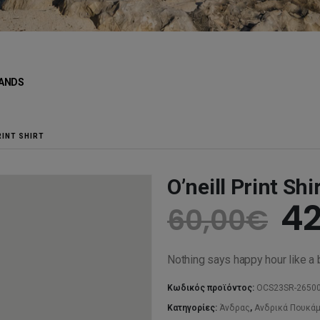
ANDS
RINT SHIRT
O’neill Print Shi
Or
42
60,00
€
pr
Nothing says happy hour like a b
wa
Κωδικός προϊόντος:
OCS23SR-2650
Κατηγορίες:
Άνδρας
,
Ανδρικά Πουκά