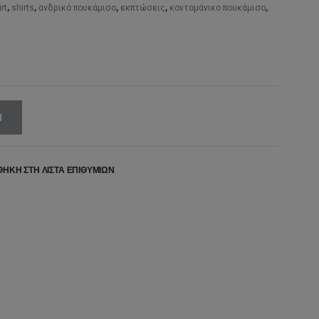
,00€.
είναι:
rt
,
shirts
,
ανδρικό πουκάμισο
,
εκπτώσεις
,
κοντομάνικο πουκάμισο
,
42,00€.
Ι
ΉΚΗ ΣΤΗ ΛΊΣΤΑ ΕΠΙΘΥΜΙΏΝ