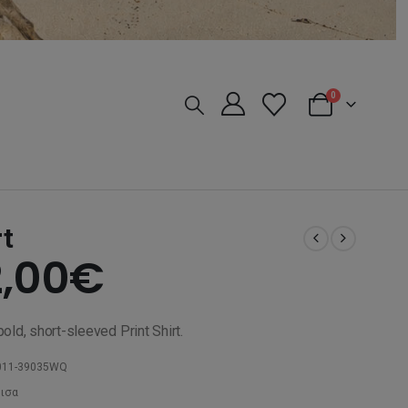
0
rt
iginal
Η
,00
€
ice
τρέχουσα
old, short-sleeved Print Shirt.
s:
τιμή
011-39035WQ
μισα