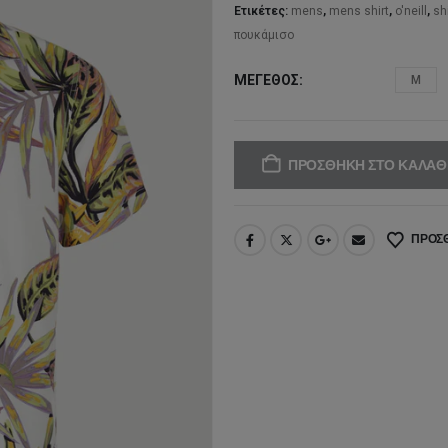
60
Ετικέτες:
mens
,
mens shirt
,
o'neill
,
shi
πουκάμισο
ΜΈΓΕΘΟΣ
M
ΠΡΟΣΘΉΚΗ ΣΤΟ ΚΑΛΆΘ
ΠΡΟΣΘ