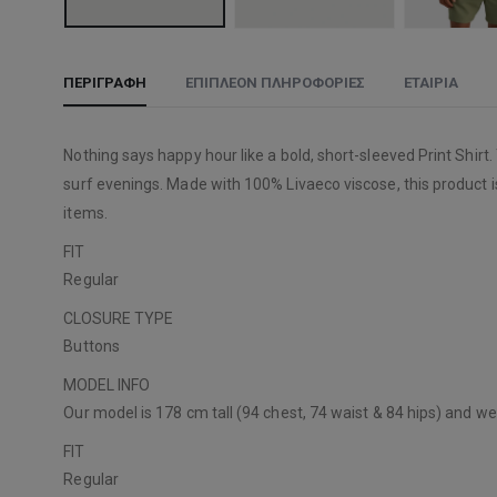
ΠΕΡΙΓΡΑΦΉ
ΕΠΙΠΛΈΟΝ ΠΛΗΡΟΦΟΡΊΕΣ
ΕΤΑΙΡΊΑ
Nothing says happy hour like a bold, short-sleeved Print Shirt
surf evenings. Made with 100% Livaeco viscose, this product i
items.
FIT
Regular
CLOSURE TYPE
Buttons
MODEL INFO
Our model is 178 cm tall (94 chest, 74 waist & 84 hips) and w
FIT
Regular