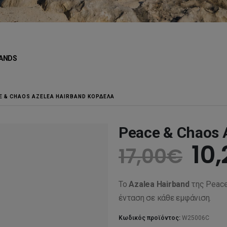
ANDS
E & CHAOS AZELEA HAIRBAND ΚΟΡΔΈΛΑ
Peace & Chaos 
Ori
10,
17,00
€
pr
Το
Azalea Hairband
της Peace
wa
ένταση σε κάθε εμφάνιση.
Κωδικός προϊόντος:
W25006C