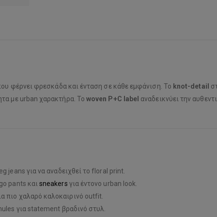
που φέρνει φρεσκάδα και ένταση σε κάθε εμφάνιση. Το
knot-detail
στ
ητα με urban χαρακτήρα. Το
woven P+C label
αναδεικνύει την αυθεντι
eg jeans για να αναδειχθεί το floral print.
rgo pants και
sneakers
για έντονο urban look.
ια πιο χαλαρό καλοκαιρινό outfit.
 mules για statement βραδινό στυλ.