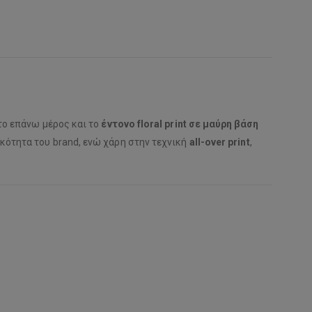
ο επάνω μέρος και το
έντονο floral print σε μαύρη βάση
κότητα του brand, ενώ χάρη στην τεχνική
all-over print
,