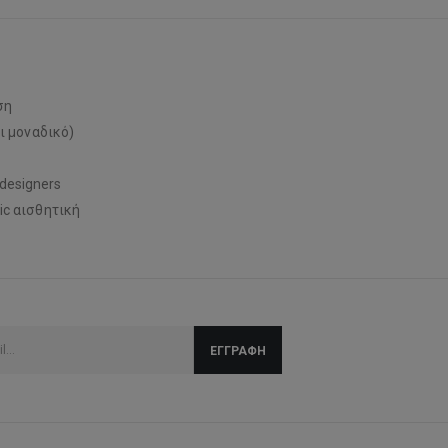
ση
ι μοναδικό)
designers
ic αισθητική