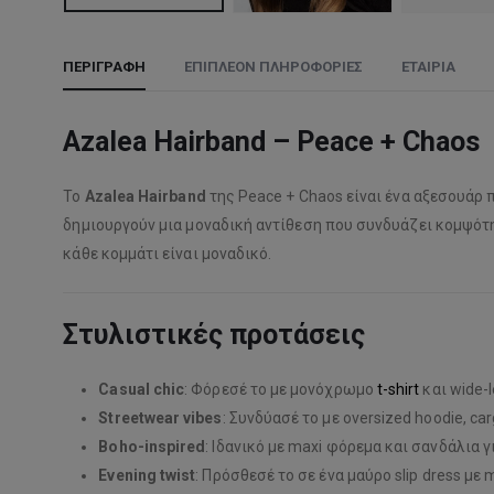
ΠΕΡΙΓΡΑΦΉ
ΕΠΙΠΛΈΟΝ ΠΛΗΡΟΦΟΡΊΕΣ
ΕΤΑΙΡΊΑ
Azalea Hairband – Peace + Chaos
Το
Azalea Hairband
της Peace + Chaos είναι ένα αξεσουάρ 
δημιουργούν μια μοναδική αντίθεση που συνδυάζει κομψότ
κάθε κομμάτι είναι μοναδικό.
Στυλιστικές προτάσεις
Casual chic
: Φόρεσέ το με μονόχρωμο
t-shirt
και wide-l
Streetwear vibes
: Συνδύασέ το με oversized hoodie, ca
Boho-inspired
: Ιδανικό με maxi φόρεμα και σανδάλια γ
Evening twist
: Πρόσθεσέ το σε ένα μαύρο slip dress με