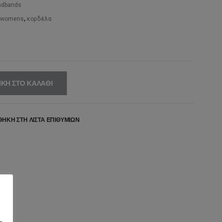
00€.
είναι:
adbands
10,20€.
womens
,
κορδέλα
ΚΗ ΣΤΟ ΚΑΛΆΘΙ
ΉΚΗ ΣΤΗ ΛΊΣΤΑ ΕΠΙΘΥΜΙΏΝ