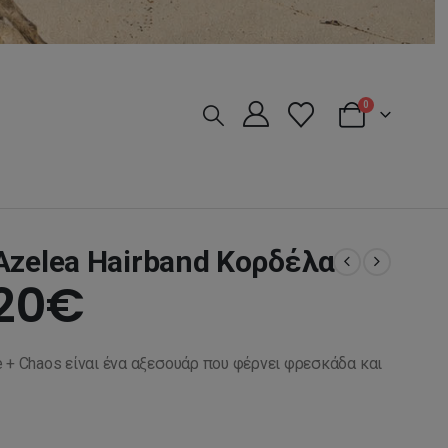
0
Azelea Hairband Κορδέλα
ginal
Η
20
€
ice
τρέχουσα
 + Chaos είναι ένα αξεσουάρ που φέρνει φρεσκάδα και
s:
τιμή