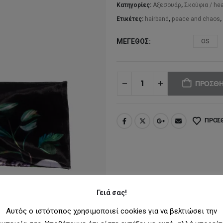
17,
Κατηγορίες:
Αξεσουάρ
,
Σκούφια / he
Ετικέτες:
hairband
,
peace and chaos
,
ΜΈΓΕΘΟΣ
OS
ΠΡΟΣΘΉ
ΠΡΟΣΘ
Γειά σας!
Αυτός ο ιστότοπος χρησιμοποιεί cookies για να βελτιώσει την