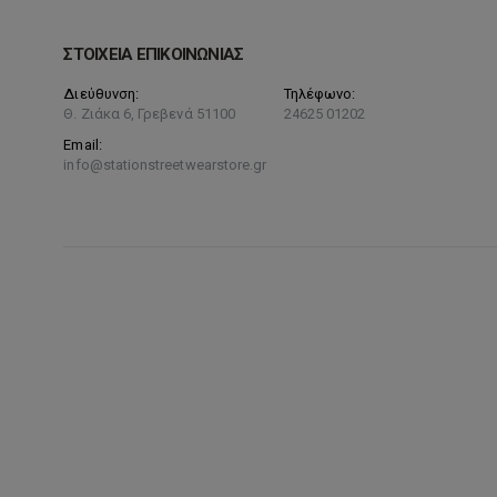
ΣΤΟΙΧΕΙΑ ΕΠΙΚΟΙΝΩΝΙΑΣ
Διεύθυνση:
Τηλέφωνο:
Θ. Ζιάκα 6, Γρεβενά 51100
24625 01202
Email:
info@stationstreetwearstore.gr