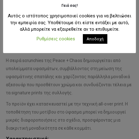
Γειά σας!
ΠΕΡΙΓΡΑΦΉ
Αυτός ο ιστότοπος χρησιμοποιεί cookies για να βελτιώσει
την εμπειρία σας. Υποθέτουμε ότι είστε εντάξει με αυτό,
αλλά μπορείτε να εξαιρεθείτε αν το επιθυμείτε.
Το
Figuer Scrunchie
με το χαρακτηριστικό all-over Figuer print
Ρυθμίσεις cookies
Αποδοχή
και τη μοναδική woven ετικέτα P+C αποτελεί τον ιδανικό
τρόπο να δώσεις ξεχωριστό στιλ στις εμφανίσεις σου.
Η σειρά scrunchies της Peace + Chaos δημιουργείται από
υπολείμματα υφασμάτων, συμβάλλοντας στη μείωση της
υφασμάτινης σπατάλης και χαρίζοντας παράλληλα μοναδικά
αξεσουάρ που προσθέτουν χρώμα και συνδυάζονται τέλεια με
τα signature prints της συλλογής.
Το προϊόν έχει κατασκευαστεί με την τεχνική all-over print. Η
τοποθέτηση του μοτίβου στο ύφασμα μπορεί να δημιουργεί
μικρές διαφοροποιήσεις στο σχέδιο, προσφέροντας μια
διακριτική μοναδικότητα σε κάθε κομμάτι.
Χαρακτηριστικά: