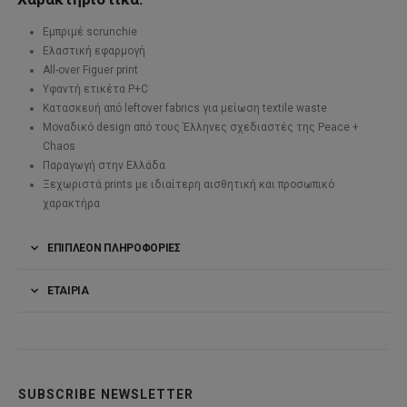
Εμπριμέ scrunchie
Ελαστική εφαρμογή
All-over Figuer print
Υφαντή ετικέτα P+C
Κατασκευή από leftover fabrics για μείωση textile waste
Μοναδικό design από τους Έλληνες σχεδιαστές της Peace +
Chaos
Παραγωγή στην Ελλάδα
Ξεχωριστά prints με ιδιαίτερη αισθητική και προσωπικό
χαρακτήρα
ΕΠΙΠΛΈΟΝ ΠΛΗΡΟΦΟΡΊΕΣ
ΕΤΑΙΡΊΑ
SUBSCRIBE NEWSLETTER