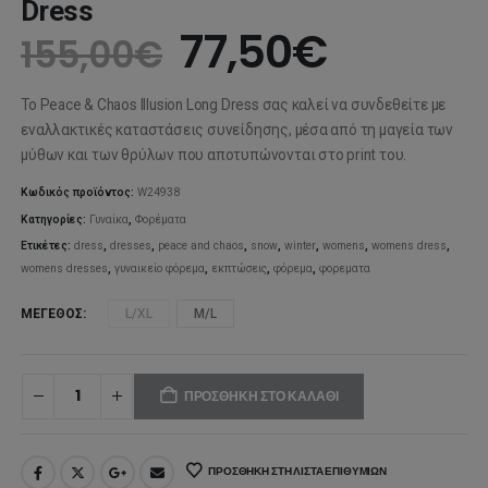
Dress
Original
Η
77,50
€
155,00
€
price
τρέχου
Το Peace & Chaos Illusion Long Dress σας καλεί να συνδεθείτε με
was:
τιμή
εναλλακτικές καταστάσεις συνείδησης, μέσα από τη μαγεία των
μύθων και των θρύλων που αποτυπώνονται στο print του.
155,00€.
είναι:
Κωδικός προϊόντος:
W24938
77,50€.
Κατηγορίες:
Γυναίκα
,
Φορέματα
Ετικέτες:
dress
,
dresses
,
peace and chaos
,
snow
,
winter
,
womens
,
womens dress
,
womens dresses
,
γυναικείο φόρεμα
,
εκπτώσεις
,
φόρεμα
,
φορεματα
ΜΈΓΕΘΟΣ
L/XL
M/L
ΠΡΟΣΘΉΚΗ ΣΤΟ ΚΑΛΆΘΙ
ΠΡΟΣΘΉΚΗ ΣΤΗ ΛΊΣΤΑ ΕΠΙΘΥΜΙΏΝ