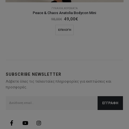
ΓΥΝΑΊΚΑ
,
ΦΟΡΈΜΑΤΑ
Peace & Chaos Anatolia Bodycon Mini
Original
Η
49,00
€
98,00
€
price
τρέχουσα
was:
τιμή
Αυτό
ΕΠΙΛΟΓΉ
98,00€.
είναι:
το
49,00€.
προϊόν
έχει
πολλαπλές
παραλλαγές.
Οι
επιλογές
SUBSCRIBE NEWSLETTER
μπορούν
Λάβετε όλες τις τελευταίες πληροφορίες για εκπτώσεις και
να
προσφορές.
επιλεγούν
στη
σελίδα
του
προϊόντος