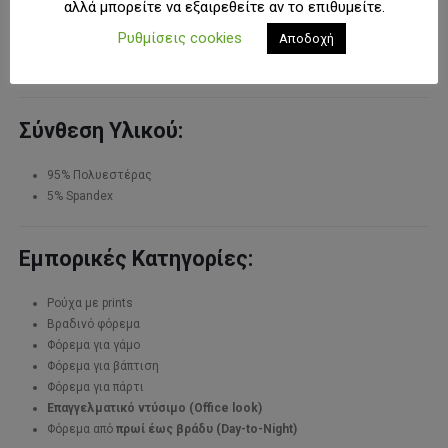
Ύψος: 177 εκ.
αλλά μπορείτε να εξαιρεθείτε αν το επιθυμείτε.
Στήθος: 82 εκ.
Ρυθμίσεις cookies
Αποδοχή
Μέση: 60 εκ.
Το μοντέλο φοράει
Small-Medium
Σύνθεση Υλικού:
95% Πολυεστέρας
5% Spandex
Εμπορικές Κατηγορίες:
Ρούχα με prints
Βραδινό φόρεμα
Φόρεμα για γάμο
Φόρεμα για βάπτιση
Φόρεμα για πάρτι
Επαγγελματικό ντύσιμο (Office look)
Φόρεμα από
πρωί έως βράδυ (Day-to-Night)