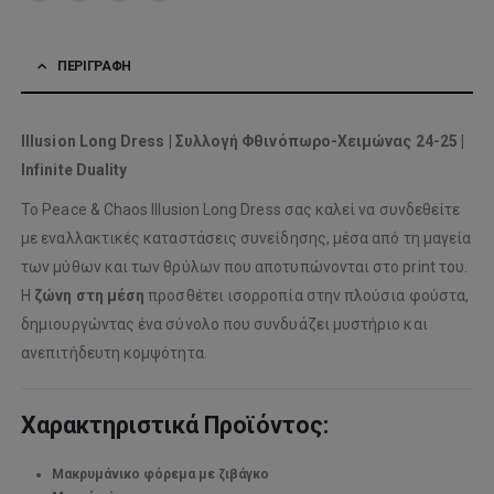
ΠΕΡΙΓΡΑΦΉ
Illusion Long Dress | Συλλογή Φθινόπωρο-Χειμώνας 24-25 |
Infinite Duality
Το Peace & Chaos Illusion Long Dress σας καλεί να συνδεθείτε
με εναλλακτικές καταστάσεις συνείδησης, μέσα από τη μαγεία
των μύθων και των θρύλων που αποτυπώνονται στο print του.
Η
ζώνη στη μέση
προσθέτει ισορροπία στην πλούσια φούστα,
δημιουργώντας ένα σύνολο που συνδυάζει μυστήριο και
ανεπιτήδευτη κομψότητα.
Χαρακτηριστικά Προϊόντος:
Μακρυμάνικο φόρεμα με ζιβάγκο