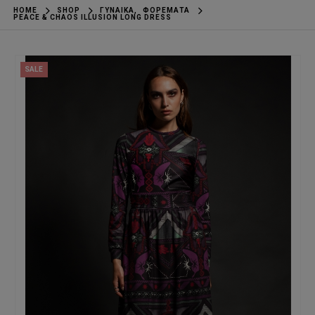
HOME
SHOP
ΓΥΝΑΊΚΑ
,
ΦΟΡΈΜΑΤΑ
PEACE & CHAOS ILLUSION LONG DRESS
SALE