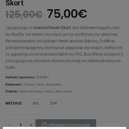
Skort
Original
Η
75,00
€
125,00
€
price
τρέχου
Ξεχώρισε με το
Instinct Denim Skort
, ένα statement κομμάτι που
was:
τιμή
συνδυάζει την άνεση του σορτς με την αισθητική της φούστας.
Κατασκευασμένο από μαλακό denim μεσαίου βάρους, διαθέτει
125,00€.
είναι:
ψηλόμεση εφαρμογή, κλείσιμο με φερμουάρ και κουμπί, καθώς και
το χαρακτηριστικό embossed label της P+C. Διατίθεται σε λευκό ή
75,00€
μπλε χρώμα και αποτελεί ιδανική επιλογή για stylish καλοκαιρινά
looks.
Κωδικός προϊόντος:
S26408-1
Κατηγορίες:
Γυναίκα
,
Σορτς / Βερμούδες
Ετικέτες:
peace and chaos
,
shorts
,
skort
,
women
ΜΈΓΕΘΟΣ
M/L
S/M
ΠΡΟΣΘΉΚΗ ΣΤΟ ΚΑΛΆΘΙ