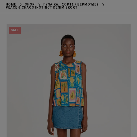
HOME
SHOP
ΓΥΝΑΊΚΑ
,
ΣΟΡΤΣ / ΒΕΡΜΟΎΔΕΣ
PEACE & CHAOS INSTINCT DENIM SKORT
SALE