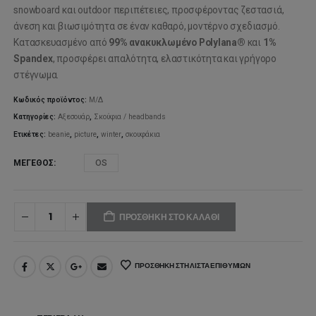
was:
τιμή
snowboard και outdoor περιπέτειες, προσφέροντας ζεστασιά,
άνεση και βιωσιμότητα σε έναν καθαρό, μοντέρνο σχεδιασμό.
36,00€.
είναι:
Κατασκευασμένο από
99% ανακυκλωμένο Polylana®
και
1%
Spandex
, προσφέρει απαλότητα, ελαστικότητα και γρήγορο
28,80€.
στέγνωμα.
Κωδικός προϊόντος:
Μ/Δ
Κατηγορίες:
Αξεσουάρ
,
Σκούφια / headbands
Ετικέτες:
beanie
,
picture
,
winter
,
σκουφάκια
ΜΈΓΕΘΟΣ
OS
ΠΡΟΣΘΉΚΗ ΣΤΟ ΚΑΛΆΘΙ
ΠΡΟΣΘΉΚΗ ΣΤΗ ΛΊΣΤΑ ΕΠΙΘΥΜΙΏΝ