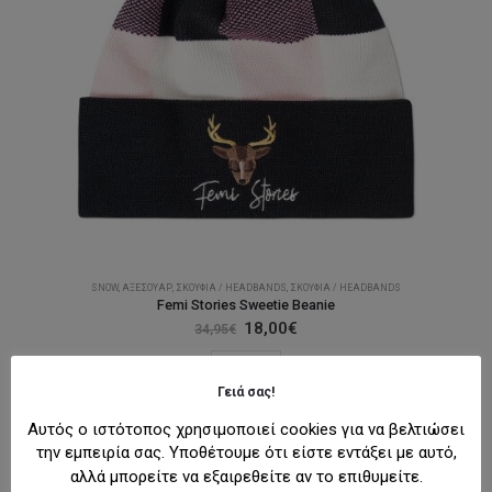
SNOW
,
ΑΞΕΣΟΥΆΡ
,
ΣΚΟΎΦΙΑ / HEADBANDS
,
ΣΚΟΎΦΙΑ / HEADBANDS
Femi Stories Sweetie Beanie
Original
Η
18,00
€
34,95
€
price
τρέχουσα
was:
τιμή
Αυτό
ΕΠΙΛΟΓΉ
34,95€.
είναι:
το
18,00€.
Γειά σας!
προϊόν
Αυτός ο ιστότοπος χρησιμοποιεί cookies για να βελτιώσει
έχει
-20%
την εμπειρία σας. Υποθέτουμε ότι είστε εντάξει με αυτό,
πολλαπλές
αλλά μπορείτε να εξαιρεθείτε αν το επιθυμείτε.
παραλλαγές.