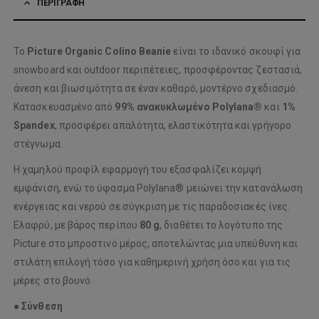
ΠΕΡΙΓΡΑΦΉ
Το
Picture Organic Colino Beanie
είναι το ιδανικό σκουφί για
snowboard και outdoor περιπέτειες, προσφέροντας ζεστασιά,
άνεση και βιωσιμότητα σε έναν καθαρό, μοντέρνο σχεδιασμό.
Κατασκευασμένο από
99% ανακυκλωμένο Polylana®
και
1%
Spandex
, προσφέρει απαλότητα, ελαστικότητα και γρήγορο
στέγνωμα.
Η χαμηλού προφίλ εφαρμογή του εξασφαλίζει κομψή
εμφάνιση, ενώ το ύφασμα Polylana® μειώνει την κατανάλωση
ενέργειας και νερού σε σύγκριση με τις παραδοσιακές ίνες.
Ελαφρύ, με βάρος περίπου
80 g
, διαθέτει το λογότυπο της
Picture στο μπροστινό μέρος, αποτελώντας μια υπεύθυνη και
στιλάτη επιλογή τόσο για καθημερινή χρήση όσο και για τις
μέρες στο βουνό.
●
Σύνθεση