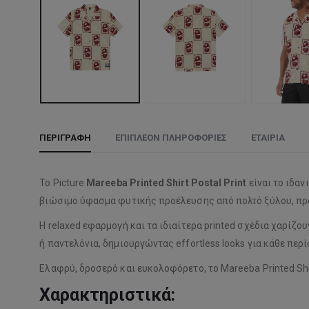
ΠΕΡΙΓΡΑΦΉ
ΕΠΙΠΛΈΟΝ ΠΛΗΡΟΦΟΡΊΕΣ
ΕΤΑΙΡΊΑ
Το Picture
Mareeba Printed Shirt Postal Print
είναι το ιδαν
βιώσιμο ύφασμα φυτικής προέλευσης από πολτό ξύλου, προ
Η relaxed εφαρμογή και τα ιδιαίτερα printed σχέδια χαρίζου
ή παντελόνια, δημιουργώντας effortless looks για κάθε περ
Ελαφρύ, δροσερό και ευκολοφόρετο, το Mareeba Printed Shi
Χαρακτηριστικά: