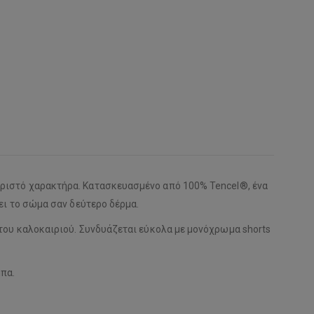
εχωριστό χαρακτήρα. Κατασκευασμένο από 100% Tencel®, ένα
ι το σώμα σαν δεύτερο δέρμα.
ες του καλοκαιριού. Συνδυάζεται εύκολα με μονόχρωμα shorts
μπα.