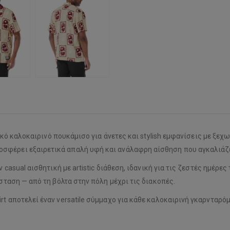
ικό καλοκαιρινό πουκάμισο για άνετες και stylish εμφανίσεις με ξ
σφέρει εξαιρετικά απαλή υφή και ανάλαφρη αίσθηση που αγκαλιάζε
ν casual αισθητική με artistic διάθεση, ιδανική για τις ζεστές ημέρ
ίσταση — από τη βόλτα στην πόλη μέχρι τις διακοπές.
rt αποτελεί έναν versatile σύμμαχο για κάθε καλοκαιρινή γκαρνταρό