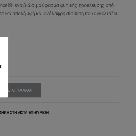
ncel®, ένα βιώσιμο ύφασμα φυτικής προέλευσης από
ετικά απαλή υφή και ανάλαφρη αίσθηση που αγκαλιάζει
μισα
ε
ΚΗ ΣΤΟ ΚΑΛΆΘΙ
ΉΚΗ ΣΤΗ ΛΊΣΤΑ ΕΠΙΘΥΜΙΏΝ