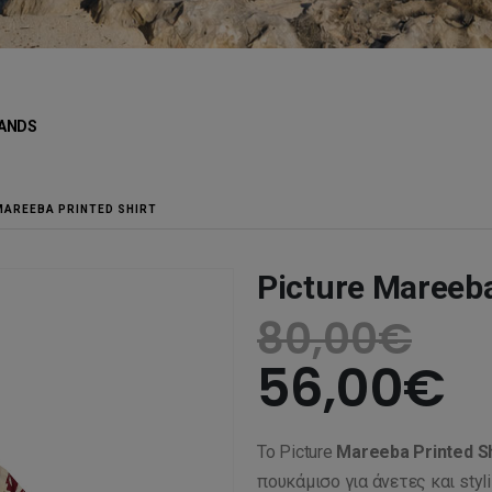
ANDS
MAREEBA PRINTED SHIRT
Picture Mareeba
80,00
€
56,00
€
Το Picture
Mareeba Printed Sh
πουκάμισο για άνετες και sty