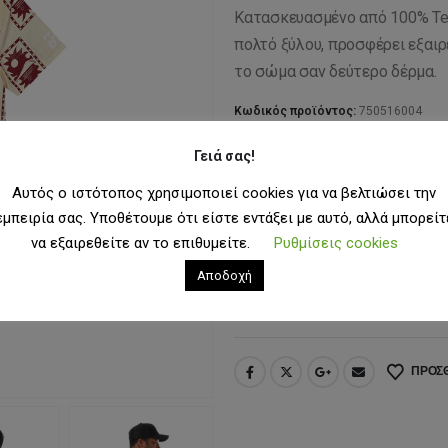
Κατασκευασμένο από 100% Te
πολτό ξύλου, προσφέρει εξαιρ
το σώμα σαν δεύτερο δέρμα.
Κωδικός προϊόντος:
750516004
Κατηγορίες:
Άνδρας
,
Ανδρικά Πουκά
Γειά σας!
Ετικέτες:
men
,
picture
,
shirt
Αυτός ο ιστότοπος χρησιμοποιεί cookies για να βελτιώσει την
ΜΈΓΕΘΟΣ
L
εμπειρία σας. Υποθέτουμε ότι είστε εντάξει με αυτό, αλλά μπορείτ
να εξαιρεθείτε αν το επιθυμείτε.
Ρυθμίσεις cookies
Αποδοχή
ΠΡΟΣΘΉ
ΠΡΟΣΘ